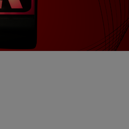
 – Tergnier (02)
02)
ités du cœur de la Picardie
N EN COURS
NALE
ATIN 07H/10H ! Avec AKSEL