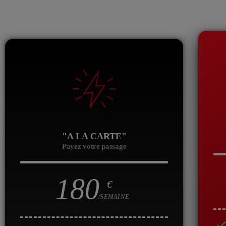
"A LA CARTE"
Payez votre passage
180
€
/SEMAINE
chec