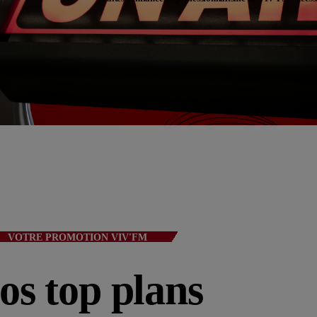
Actualités
La Fère (
Les actual
EMISSIO
VOTRE PROMOTION VIV'FM
os top plans
LA MATI
VIV’M