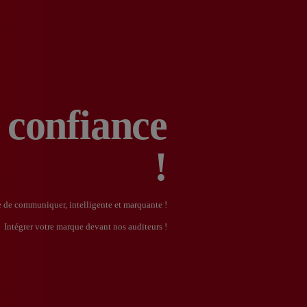
 confiance
!
 de communiquer, intelligente et marquante !
Intégrer votre marque devant nos auditeurs !