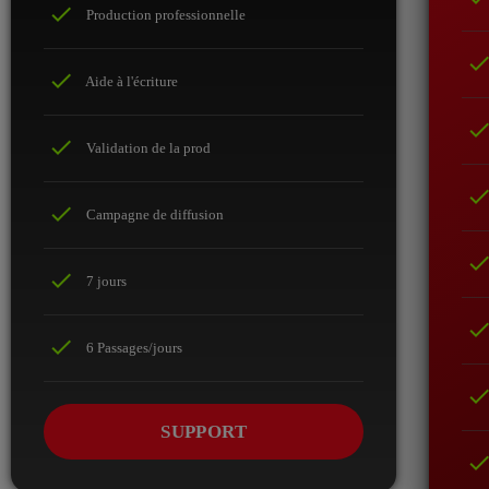
check
Production professionnelle
chec
check
Aide à l'écriture
chec
check
Validation de la prod
chec
check
Campagne de diffusion
chec
check
7 jours
chec
check
6 Passages/jours
chec
SUPPORT
chec