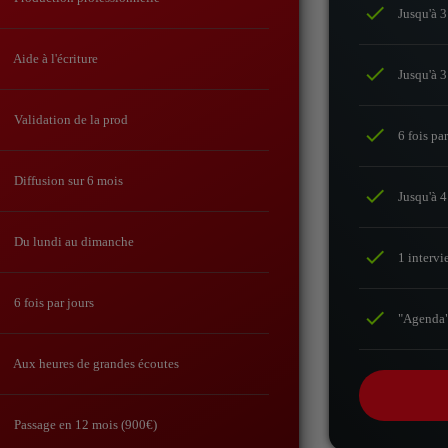
check
Jusqu'à 3
k
Aide à l'écriture
check
Jusqu'à 3
k
Validation de la prod
check
6 fois par
k
Diffusion sur 6 mois
check
Jusqu'à 4
k
Du lundi au dimanche
check
1 intervi
k
6 fois par jours
check
"Agenda" 
k
Aux heures de grandes écoutes
k
Passage en 12 mois (900€)