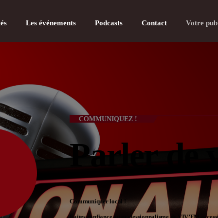
tés
Les événements
Podcasts
Contact
Votre pub
CATÉGOR
COMMUNIQUEZ !
Actualité
Parler de 
Actualité
Actualité
Actualité
Communiquer local !
Faites confiance au professionnalisme de VIV’FM accessi