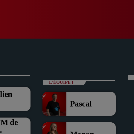
L'ÉQUIPE !
lien
Pascal
FM de
e