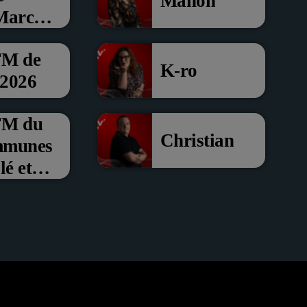
Manon
 Marche
FM de
K-ro
 2026
’FM du
Christian
mmunes
é et
om de