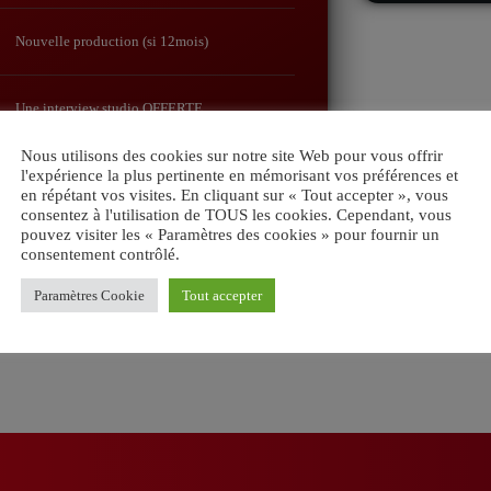
ht
Nouvelle production (si 12mois)
k
Une interview studio OFFERTE
Nous utilisons des cookies sur notre site Web pour vous offrir
l'expérience la plus pertinente en mémorisant vos préférences et
SUPPORT
en répétant vos visites. En cliquant sur « Tout accepter », vous
consentez à l'utilisation de TOUS les cookies. Cependant, vous
pouvez visiter les « Paramètres des cookies » pour fournir un
consentement contrôlé.
Paramètres Cookie
Tout accepter