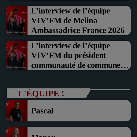
Prix du Public , Marche aux
L’interview de l’équipe
fruits rouge Noyon 2026
VIV’FM de Melina
Ambassadrice France 2026
L’interview de l’équipe
VIV’FM du président
communauté de communes
du Pays noyonnais Pascal
Dollé et Erci Guerin Vice
L'ÉQUIPE !
président com de com
Pascal