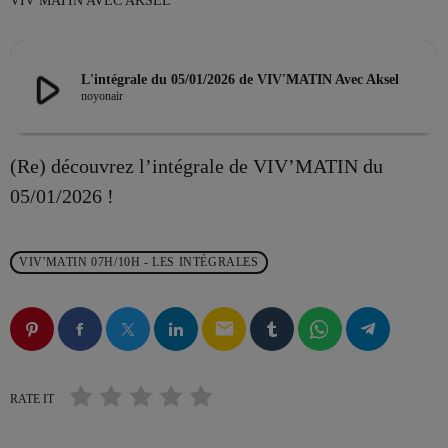
VIV MATIN AVEC AKSEL
play_arrow
L'intégrale du 05/01/2026 de VIV'MATIN Avec Aksel
EMISSION EN COURS
noyonair
(Re) découvrez l’intégrale de VIV’MATIN du
05/01/2026 !
LES MUSICALES
VIV'MATIN 07H/10H - LES INTÉGRALES
VIV & TUBES Avec Charles
more_vert
18:00 - 21:00
email
VIV & TUBES Avec Charles
close
Animé par Charles
RATE IT
PROCHAINES ÉMISSIONS
Tous les samedis à 18h, avec Charles, l'incroyable son d'hier