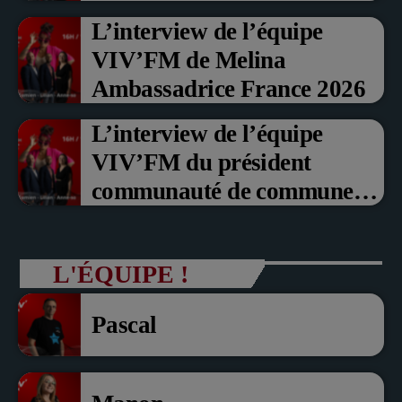
Prix du Public , Marche aux
L’interview de l’équipe
fruits rouge Noyon 2026
VIV’FM de Melina
Ambassadrice France 2026
L’interview de l’équipe
VIV’FM du président
communauté de communes
du Pays noyonnais Pascal
Dollé et Erci Guerin Vice
L'ÉQUIPE !
président com de com
Pascal