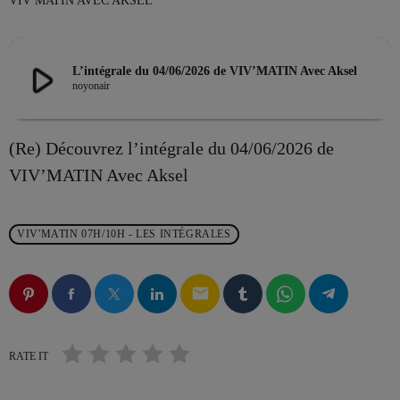
VIV MATIN AVEC AKSEL
play_arrow
L’intégrale du 04/06/2026 de VIV’MATIN Avec Aksel
EMISSION EN COURS
noyonair
(Re) Découvrez l’intégrale du 04/06/2026 de
VIV’MATIN Avec Aksel
LES MUSICALES
VIV'MATIN 07H/10H - LES INTÉGRALES
La playlist VIV’FM
more_vert
12:00 - 18:00
email
La playlist VIV’FM
close
Music non-stop
RATE IT
PROCHAINES ÉMISSIONS
Retrouvez vos hits préférés d'hier à aujourd'hui sur VIV'FM