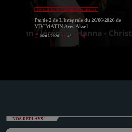
VIV'MATIN 07H/10H - LES INTÉGRALES
Partie 2 de L’intégrale du 26/06/2026 de
VIV’MATIN Avec Aksel
06/07/2026
43
today
NOS REPLAYS !