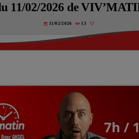
Actualités
 du 11/02/2026 de VIV’MATI
La Fère (
11/02/2026
13
today
Les actual
EMISSIO
LA MATI
VIV’M