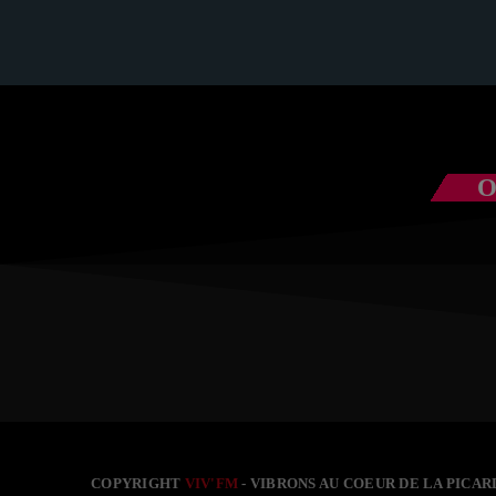
com
O
COPYRIGHT
VIV'FM
- VIBRONS AU COEUR DE LA PICARD