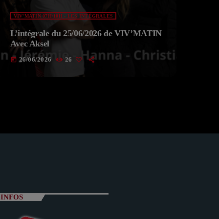
VIV'MATIN 07H/10H - LES INTÉGRALES
L’intégrale du 25/06/2026 de VIV’MATIN
Avec Aksel
26/06/2026
26
today
INFOS