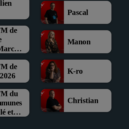
lien
Pascal
FM de
e
Manon
 Marche
FM de
K-ro
 2026
’FM du
Christian
mmunes
é et
om de