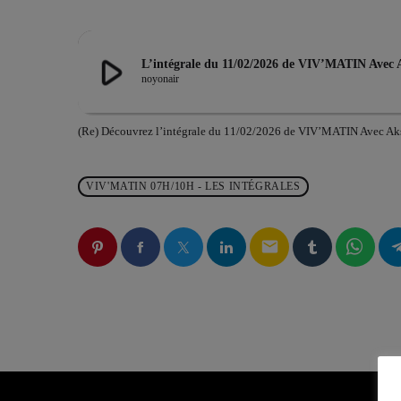
play_arrow
L’intégrale du 11/02/2026 de VIV’MATIN Avec 
noyonair
(Re) Découvrez l’intégrale du 11/02/2026 de VIV’MATIN Avec Ak
VIV'MATIN 07H/10H - LES INTÉGRALES
email