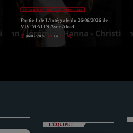
VIV'MATIN 07H/10H - LES INTÉGRALES
Partie 1 de L’intégrale du 26/06/2026 de
VIV’MATIN Avec Aksel
06/07/2026
14
today
L'ÉQUIPE !