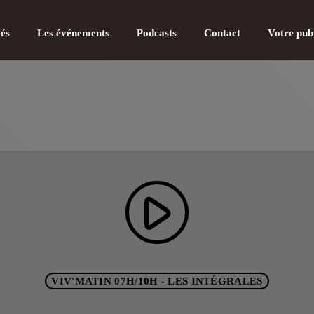
tés
Les événements
Podcasts
Contact
Votre pub
CATÉGOR
play_arrow
Actualité
Actualité
Actualité
VIV'MATIN 07H/10H - LES INTÉGRALES
Actualité