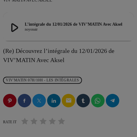
VIV MATIN AVEC AKSEL
play_arrow
L’intégrale du 12/01/2026 de VIV’MATIN Avec Aksel
EMISSION EN COURS
noyonair
(Re) Découvrez l’intégrale du 12/01/2026 de
VIV’MATIN Avec Aksel
DRIVE
VIV'MATIN 07H/10H - LES INTÉGRALES
L’Aprèm avec Alex 13h/16h
more_vert
13:00 - 16:00
email
L’Aprèm avec Alex 13h/16h
close
Les Aprèms en Direct avec Alex
RATE IT
PROCHAINES ÉMISSIONS
Du lundi au vendredi de 13h à 16h, en direct sur VIV'FM,