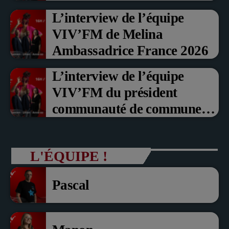
Prix du Public , Marche aux
L’interview de l’équipe
fruits rouge Noyon 2026
VIV’FM de Melina
Ambassadrice France 2026
L’interview de l’équipe
VIV’FM du président
communauté de communes
du Pays noyonnais Pascal
Dollé et Erci Guerin Vice
L'ÉQUIPE !
président com de com
Pascal