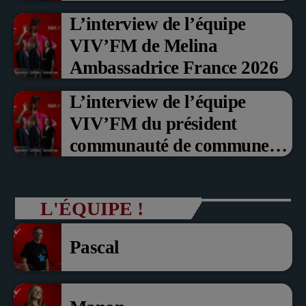
Prix du Public , Marche aux
L’interview de l’équipe
fruits rouge Noyon 2026
VIV’FM de Melina
Ambassadrice France 2026
L’interview de l’équipe
VIV’FM du président
communauté de communes
du Pays noyonnais Pascal
Dollé et Erci Guerin Vice
L'ÉQUIPE !
président com de com
Pascal