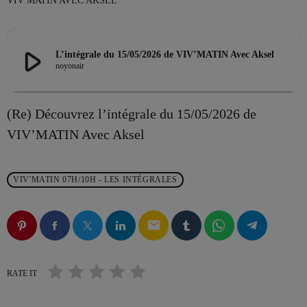
VIV MATIN AVEC AKSEL
play_arrow
L’intégrale du 15/05/2026 de VIV’MATIN Avec Aksel
EMISSION EN COURS
noyonair
(Re) Découvrez l’intégrale du 15/05/2026 de
VIV’MATIN Avec Aksel
LES MUSICALES
VIV'MATIN 07H/10H - LES INTÉGRALES
La playlist VIV’FM
more_vert
12:00 - 18:00
email
La playlist VIV’FM
close
Music non-stop
RATE IT
PROCHAINES ÉMISSIONS
Retrouvez vos hits préférés d'hier à aujourd'hui sur VIV'FM