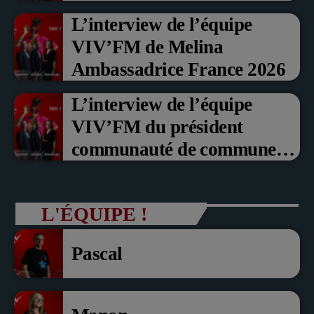
Prix du Public , Marche aux
L’interview de l’équipe
fruits rouge Noyon 2026
VIV’FM de Melina
Ambassadrice France 2026
L’interview de l’équipe
VIV’FM du président
communauté de communes
du Pays noyonnais Pascal
Dollé et Erci Guerin Vice
L'ÉQUIPE !
président com de com
Pascal