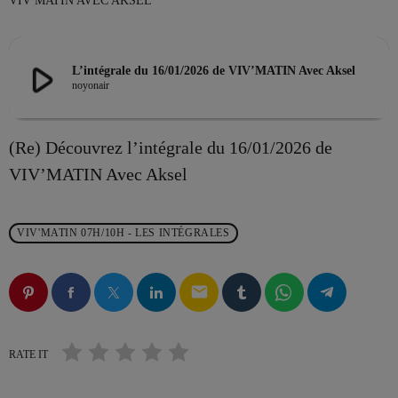
VIV MATIN AVEC AKSEL
play_arrow
L’intégrale du 16/01/2026 de VIV’MATIN Avec Aksel
EMISSION EN COURS
noyonair
(Re) Découvrez l’intégrale du 16/01/2026 de
VIV’MATIN Avec Aksel
LA MATINALE
VIV'MATIN 07H/10H - LES INTÉGRALES
Les Week-end VIV’FM
more_vert
08:00 - 12:00
email
Les Week-end VIV’FM
close
Animé par Stéphane
RATE IT
PROCHAINES ÉMISSIONS
Un fabuleux voyage dans la musique, qui vous réveille