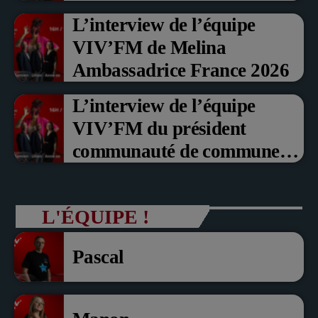
Prix du Public , Marche aux
L’interview de l’équipe
fruits rouge Noyon 2026
VIV’FM de Melina
Ambassadrice France 2026
L’interview de l’équipe
VIV’FM du président
communauté de communes
du Pays noyonnais Pascal
Dollé et Erci Guerin Vice
L'ÉQUIPE !
président com de com
Pascal