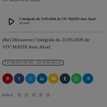
VIV MATIN AVEC AKSEL
play_arrow
L’intégrale du 25/05/2026 de VIV’MATIN Avec Aksel
EMISSION EN COURS
noyonair
(Re) Découvrez l’intégrale du 25/05/2026 de
VIV’MATIN Avec Aksel
LES MUSICALES
VIV'MATIN 07H/10H - LES INTÉGRALES
La playlist VIV’FM
more_vert
12:00 - 18:00
email
La playlist VIV’FM
close
Music non-stop
RATE IT
PROCHAINES ÉMISSIONS
Retrouvez vos hits préférés d'hier à aujourd'hui sur VIV'FM