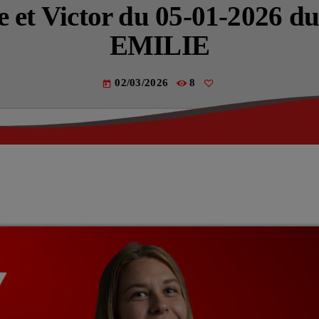
Actualités
ie et Victor du 05-01-202
EMILIE
La Fère (
Les actual
02/03/2026
8
today
EMISSIO
LES MUS
La pla