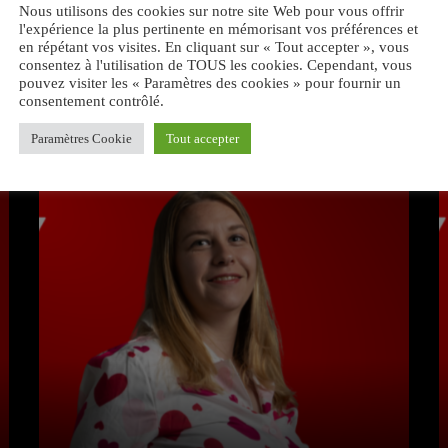
Nous utilisons des cookies sur notre site Web pour vous offrir
l'expérience la plus pertinente en mémorisant vos préférences et
en répétant vos visites. En cliquant sur « Tout accepter », vous
consentez à l'utilisation de TOUS les cookies. Cependant, vous
pouvez visiter les « Paramètres des cookies » pour fournir un
consentement contrôlé.
VOUS AIMEREZ AUSSI
Paramètres Cookie
Tout accepter