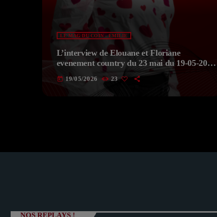
LE MAG DU COIN - EMILIE
L’interview de Elouane et Floriane
evenement country du 23 mai du 19-05-2026
du MAG DU COIN Avec EMILIE
19/05/2026
23
today
NOS REPLAYS !