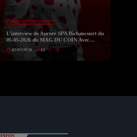
LE MAG DU COIN - EMILIE
L’interview de Aurore SPA Bichancourt du
05-05-2026 du MAG DU COIN Avec
EMILIE
05/05/2026
12
today
INFOS