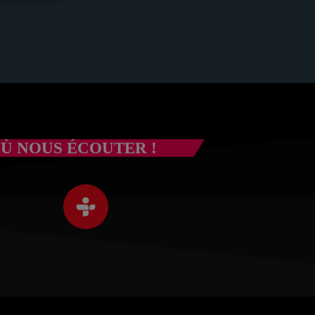
om de
Ù NOUS ÉCOUTER !