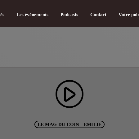
tés
Les événements
Podcasts
Contact
Votre pub
CATÉGOR
play_arrow
Actualité
Actualité
Actualité
LE MAG DU COIN - EMILIE
Actualité