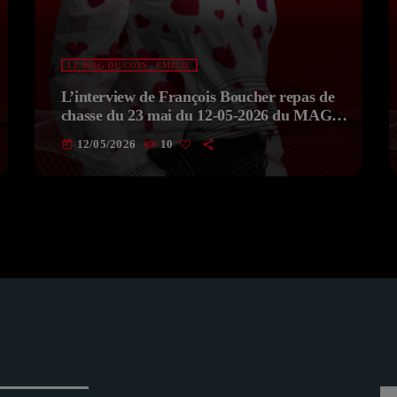
LE MAG DU COIN - EMILIE
L’interview de François Boucher repas de
chasse du 23 mai du 12-05-2026 du MAG
DU COIN Avec EMILIE
12/05/2026
10
today