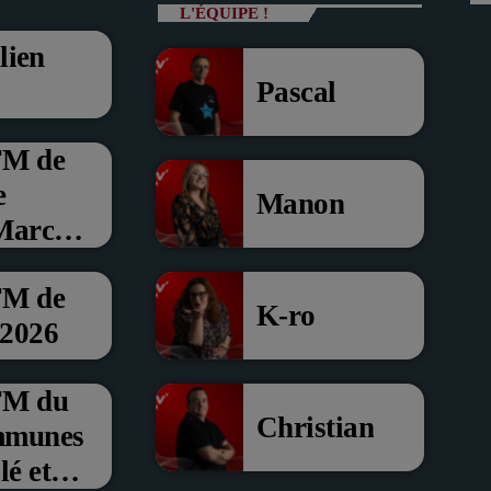
L'ÉQUIPE !
lien
Pascal
FM de
e
Manon
 Marche
FM de
K-ro
 2026
’FM du
Christian
mmunes
é et