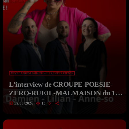
VIV'L'APREM 16H/19H - LES INTERVIEWS
L’interview de GROUPE-POESIE-
ZERO-RUEIL-MALMAISON du 19-
06-2026 de VIV’APREM Avec
today
19/06/2026
15
Deborah