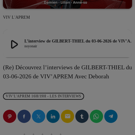
VIV L'APREM
EMISSION EN COURS
play_arrow
L’interview de GILBERT-THIEL du 03-06-2026 de VIV’APREM Avec Deborah
noyonair
(Re) Découvrez l’interviews de GILBERT-THIEL du
03-06-2026 de VIV’APREM Avec Deborah
LES MUSICALES
La playlist VIV’FM
more_vert
10:00 - 13:00
VIV'L'APREM 16H/19H - LES INTERVIEWS
La playlist VIV’FM
close
email
Music non-stop
PROCHAINES ÉMISSIONS
Retrouvez vos hits préférés d'hier à aujourd'hui sur VIV'FM