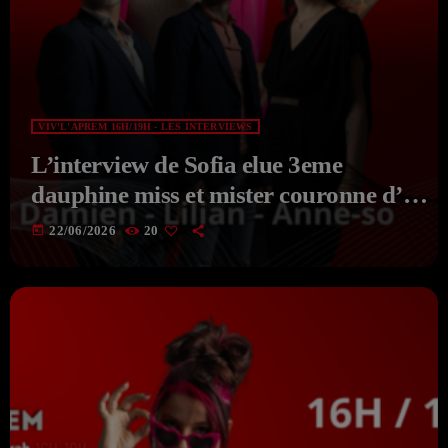
VIV'L'APREM 16H/19H - LES INTERVIEWS
L’interview de Sofia elue 3eme
dauphine miss et mister couronne d’or
Picardie 2026 du 22-06-2026 de
today
22/06/2026
20
VIV’APREM Avec Deborah