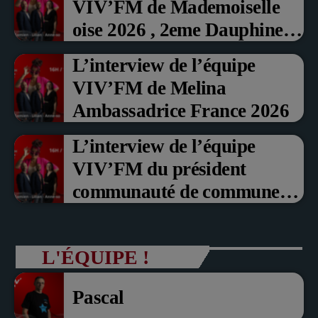
VIV’FM de Mademoiselle
oise 2026 , 2eme Dauphine et
Prix du Public , Marche aux
L’interview de l’équipe
fruits rouge Noyon 2026
VIV’FM de Melina
Ambassadrice France 2026
L’interview de l’équipe
VIV’FM du président
communauté de communes
du Pays noyonnais Pascal
Dollé et Erci Guerin Vice
L'ÉQUIPE !
président com de com
Pascal