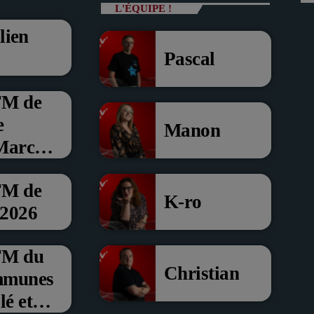
L'ÉQUIPE !
lien
Pascal
FM de
e
Manon
 Marche
FM de
K-ro
 2026
’FM du
Christian
mmunes
é et