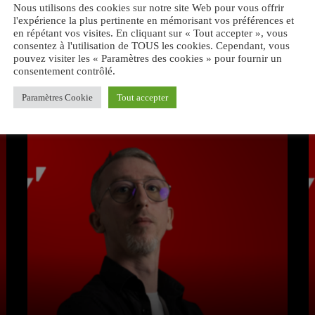
Nous utilisons des cookies sur notre site Web pour vous offrir
l'expérience la plus pertinente en mémorisant vos préférences et
en répétant vos visites. En cliquant sur « Tout accepter », vous
consentez à l'utilisation de TOUS les cookies. Cependant, vous
pouvez visiter les « Paramètres des cookies » pour fournir un
consentement contrôlé.
VOUS AIMEREZ AUSSI
Paramètres Cookie
Tout accepter