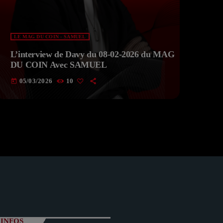
LE MAG DU COIN - SAMUEL
L’interview de Davy du 08-02-2026 du MAG
DU COIN Avec SAMUEL
05/03/2026
10
today
INFOS