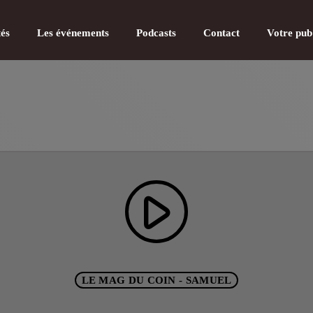
tés
Les événements
Podcasts
Contact
Votre pub
CATÉGOR
play_arrow
Actualité
Actualité
Actualité
LE MAG DU COIN - SAMUEL
Actualité