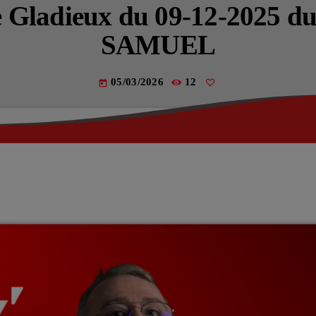
Actualités
se Gladieux du 09-12-2025
SAMUEL
La Fère (
Les actual
05/03/2026
12
today
EMISSIO
LES MUS
La pla