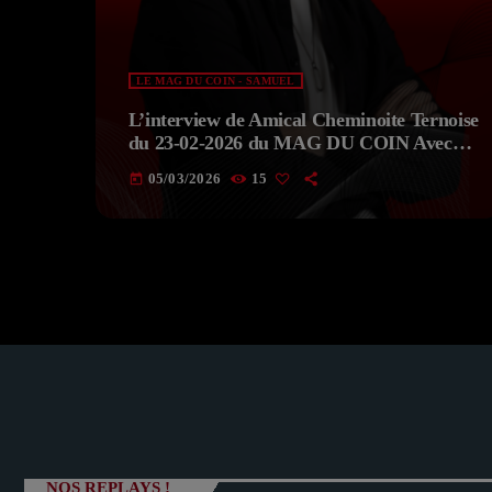
LE MAG DU COIN - SAMUEL
L’interview de Amical Cheminoite Ternoise
du 23-02-2026 du MAG DU COIN Avec
SAMUEL
05/03/2026
15
today
NOS REPLAYS !