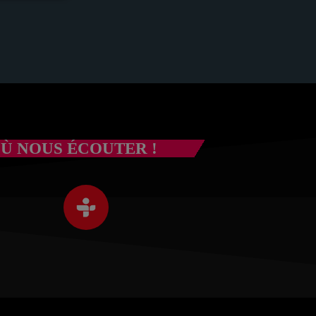
om de
Ù NOUS ÉCOUTER !