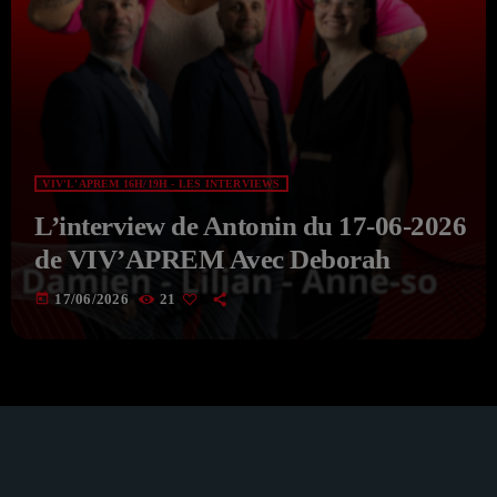
VIV'L'APREM 16H/19H - LES INTERVIEWS
L’interview de Antonin du 17-06-2026
de VIV’APREM Avec Deborah
today
17/06/2026
21