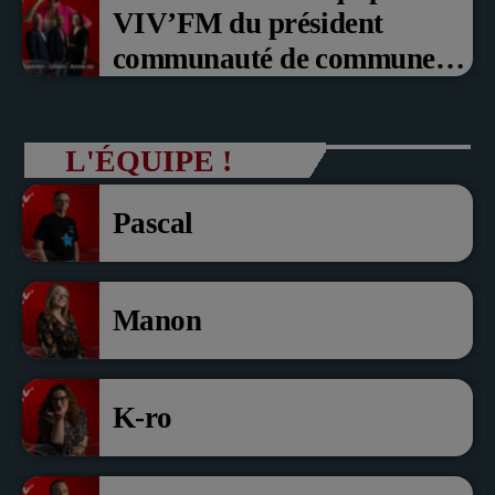
VIV’FM du président
communauté de communes
du Pays noyonnais Pascal
Dollé et Erci Guerin Vice
L'ÉQUIPE !
président com de com
Pascal
Manon
K-ro