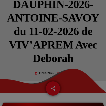
DAUPHIN-2026-
VOTRE PUB SUR VIV’FM !
ANTOINE-SAVOY
du 11-02-2026 de
CATÉGORIES
VIV’APREM Avec
Actualités – Beautor (02)
Deborah
Actualités – Chauny (02)
Actualités – Le chaunois (02)
11/02/2026
44
today
Actualités – Noyon (60)
Actualités – Tergnier (02)
share
email
La Fère (02)
Les actualités du cœur de la Picardie