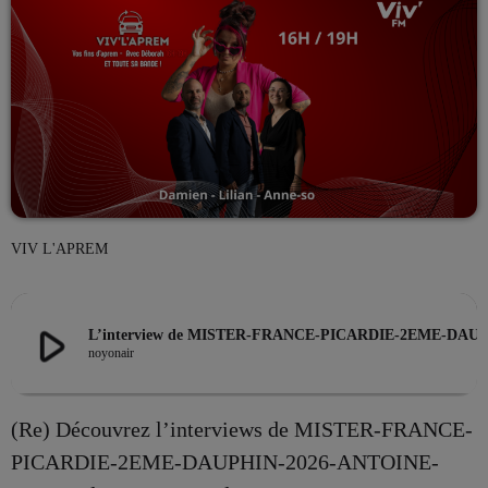
EMISSION EN COURS
VIV L'APREM
LES MUSICALES
La playlist VIV’FM
play_arrow
L’interview de MISTER-FRANCE-PICARDIE-2EME-DAUPHIN-2026-ANTOIN
more_vert
12:00 - 18:00
noyonair
La playlist VIV’FM
close
(Re) Découvrez l’interviews de MISTER-FRANCE-
Music non-stop
PROCHAINES ÉMISSIONS
PICARDIE-2EME-DAUPHIN-2026-ANTOINE-
Retrouvez vos hits préférés d'hier à aujourd'hui sur VIV'FM