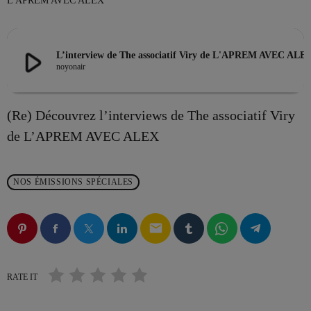
L'APREM AVEC ALEX
play_arrow
L’interview de The associatif Viry de L'APREM AVEC ALE
EMISSION EN COURS
noyonair
(Re) Découvrez l’interviews de The associatif Viry
de L’APREM AVEC ALEX
LA MATINALE
NOS ÉMISSIONS SPÉCIALES
VIV’MATIN 07H/10H ! Avec AKSEL
more_vert
07:00 - 10:00
email
VIV’MATIN 07H/10H ! Avec AKSEL
close
Animé par Aksel
RATE IT
PROCHAINES ÉMISSIONS
Viv'Matin 7h/10h : Aksel et toute sa bande vous réveille tous