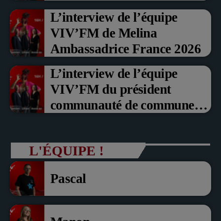
Prix du Public , Marche aux
L’interview de l’équipe
fruits rouge Noyon 2026
VIV’FM de Melina
Ambassadrice France 2026
L’interview de l’équipe
VIV’FM du président
communauté de communes
du Pays noyonnais Pascal
Dollé et Erci Guerin Vice
L'ÉQUIPE !
président com de com
Pascal