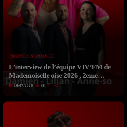
NOS ÉMISSIONS SPÉCIALES
L’interview de l’équipe VIV’FM de
Mademoiselle oise 2026 , 2eme
Dauphine et Prix du Public , Marche
today
10/07/2026
38
aux fruits rouge Noyon 2026