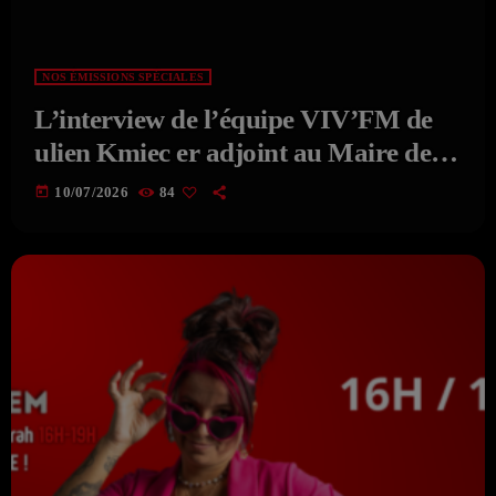
NOS ÉMISSIONS SPÉCIALES
L’interview de l’équipe VIV’FM de
ulien Kmiec er adjoint au Maire de
Noyon
today
10/07/2026
84