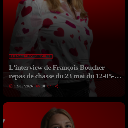
LE MAG DU COIN - EMILIE
L’interview de François Boucher
repas de chasse du 23 mai du 12-05-
2026 du MAG DU COIN Avec
today
12/05/2026
10
EMILIE