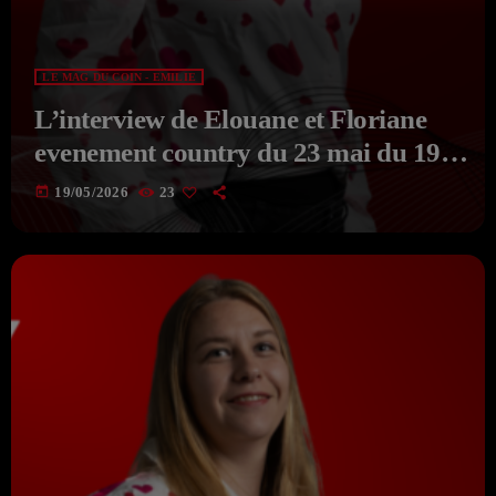
LE MAG DU COIN - EMILIE
L’interview de Elouane et Floriane
evenement country du 23 mai du 19-
05-2026 du MAG DU COIN Avec
today
19/05/2026
23
EMILIE