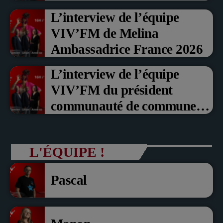
Prix du Public , Marche aux
L’interview de l’équipe
fruits rouge Noyon 2026
VIV’FM de Melina
Ambassadrice France 2026
L’interview de l’équipe
VIV’FM du président
communauté de communes
du Pays noyonnais Pascal
Dollé et Erci Guerin Vice
L'ÉQUIPE !
président com de com
Pascal