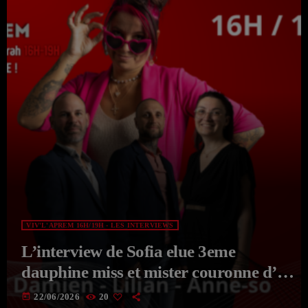
VIV'L'APREM 16H/19H - LES INTERVIEWS
L’interview de Sofia elue 3eme
dauphine miss et mister couronne d’or
Picardie 2026 du 22-06-2026 de
today
22/06/2026
20