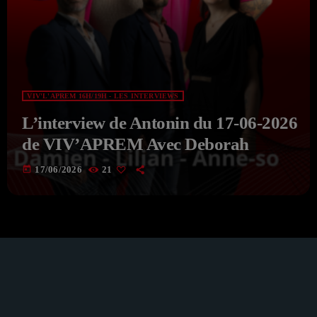
VIV'L'APREM 16H/19H - LES INTERVIEWS
L’interview de Antonin du 17-06-2026
de VIV’APREM Avec Deborah
today
17/06/2026
21