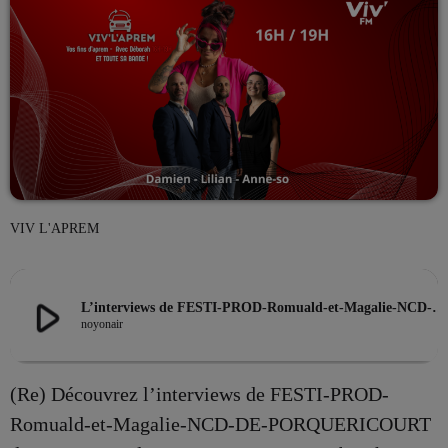
EMISSION EN COURS
VIV L'APREM
LES MUSICALES
La playlist VIV’FM
play_arrow
L’interviews de FESTI-PROD-Romuald-et-Magalie-NCD-DE-PORQUERICOURT du 02/02/2026 de VIV’APREM Avec Deborah
more_vert
12:00 - 18:00
noyonair
La playlist VIV’FM
close
(Re) Découvrez l’interviews de FESTI-PROD-
Music non-stop
PROCHAINES ÉMISSIONS
Romuald-et-Magalie-NCD-DE-PORQUERICOURT
Retrouvez vos hits préférés d'hier à aujourd'hui sur VIV'FM