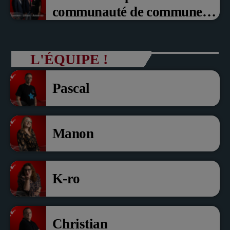
communauté de communes
du Pays noyonnais Pascal
Dollé et Erci Guerin Vice
L'ÉQUIPE !
président com de com
Pascal
Manon
K-ro
Christian