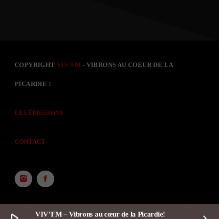
COPYRIGHT
VIV'FM
- VIBRONS AU COEUR DE LA
PICARDIE !
LES ÉMISSIONS
CONTACT
VIV’FM – Vibrons au cœur de la Picardie!
play_arrow
keyboard_arrow_right