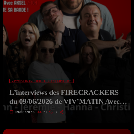
VIV'MATIN 07H/10H - LES INTERVIEWS
L’interviews des FIRECRACKERS
du 09/06/2026 de VIV’MATIN Avec
Aksel
today
09/06/2026
71
3