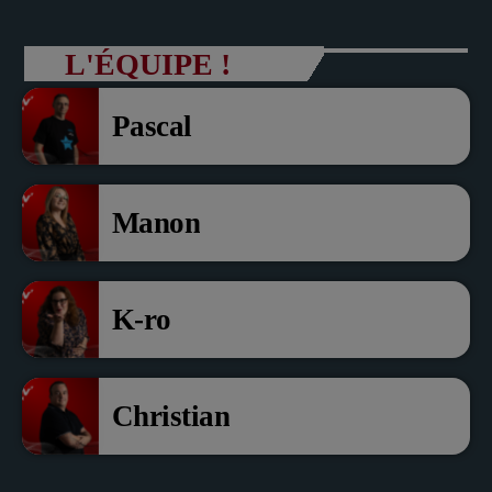
Dollé et Erci Guerin Vice
L'ÉQUIPE !
président com de com
Pascal
Manon
K-ro
Christian