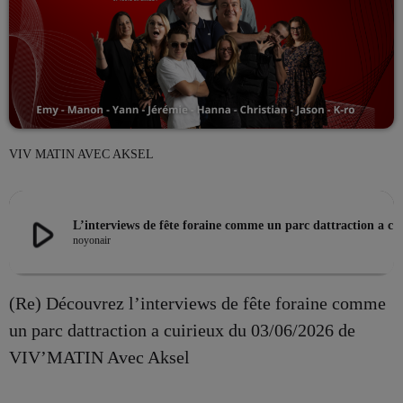
EMISSION EN COURS
VIV MATIN AVEC AKSEL
play_arrow
L’interviews de fête foraine comme un parc dattraction a cuirieux du 03/06/2026 
LES MUSICALES
noyonair
La playlist VIV’FM
more_vert
00:00 - 08:00
(Re) Découvrez l’interviews de fête foraine comme
un parc dattraction a cuirieux du 03/06/2026 de
La playlist VIV’FM
close
VIV’MATIN Avec Aksel
Music non-stop
PROCHAINES ÉMISSIONS
Retrouvez vos hits préférés d'hier à aujourd'hui sur VIV'FM