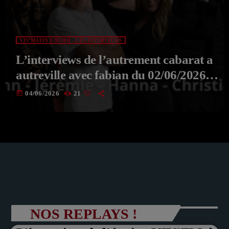
VIV'MATIN 07H/10H - LES INTERVIEWS
L’interviews de l’autrement cabarat a
autreville avec fabian du 02/06/2026
de VIV’MATIN Avec Aksel
today
04/06/2026
21
NOS REPLAYS !