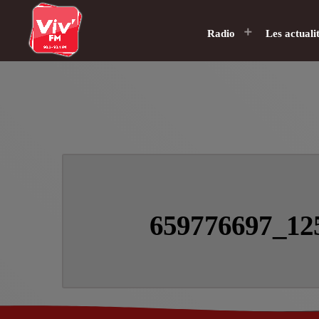
Radio
Les actuali
659776697_12