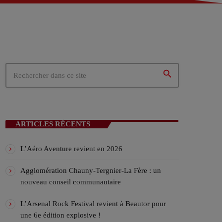
 – Tergnier (02)
02)
ités du cœur de la Picardie
search
N EN COURS
ARTICLES RÉCENTS
L’Aéro Aventure revient en 2026
Agglomération Chauny-Tergnier-La Fère : un
nouveau conseil communautaire
ICALES
L’Arsenal Rock Festival revient à Beautor pour
une 6e édition explosive !
TUBES Avec Charles