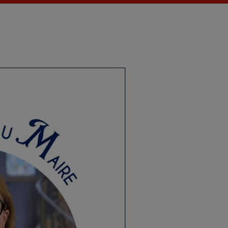
Actualités
La Fère (
Les actual
EMISSIO
LES MUS
VIV & 