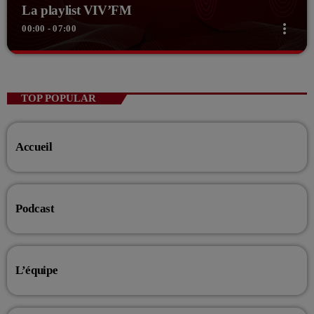
La playlist VIV’FM
more_vert
00:00 - 07:00
close
La playlist VIV’FM
Music non-stop
TOP POPULAR
Retrouvez vos hits préférés d'hier à aujourd'hui sur VIV'FM !
Accueil
Podcast
L’équipe