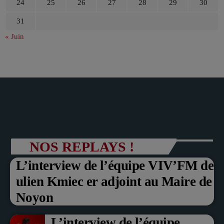
24
25
26
27
28
29
30
31
« Juin
NOS REPLAYS !
L’interview de l’équipe VIV’FM de
ulien Kmiec er adjoint au Maire de
Noyon
L’interview de l’équipe