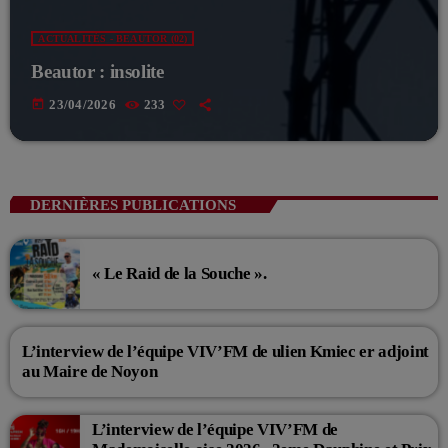
ACTUALITÉS - BEAUTOR (02)
Beautor : insolite
today
23/04/2026
233
DERNIÈRES PUBLICATIONS
« Le Raid de la Souche ».
L’interview de l’équipe VIV’FM de ulien Kmiec er adjoint
au Maire de Noyon
L’interview de l’équipe VIV’FM de