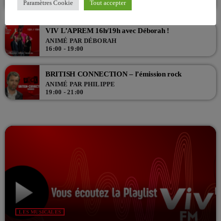
Paramètres Cookie
Tout accepter
13:00 - 16:00
VIV L’APREM 16h/19h avec Déborah !
ANIMÉ PAR DÉBORAH
16:00 - 19:00
BRITISH CONNECTION – l’émission rock
ANIMÉ PAR PHILIPPE
19:00 - 21:00
LES MUSICALES