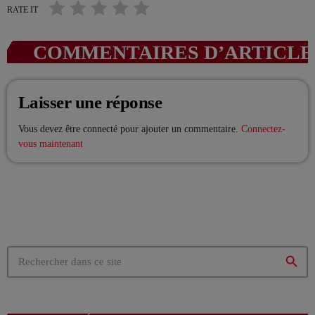
!
RATE IT
VIV’MATIN 07H/10H ! Avec AKSEL
ANIMÉ PAR AKSEL
07:00 - 10:00
COMMENTAIRES D’ARTICLES
La playlist VIV’FM
MUSIC NON-STOP
Laisser une réponse
10:00 - 13:00
Vous devez être connecté pour ajouter un commentaire.
Connectez-
vous maintenant
search