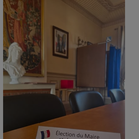
VOTRE PUB SUR VIV’FM !
CATÉGORIES
Actualités – Beautor (02)
Actualités – Chauny (02)
Actualités – Le chaunois (02)
Actualités – Noyon (60)
Actualités – Tergnier (02)
La Fère (02)
Les actualités du cœur de la Picardie