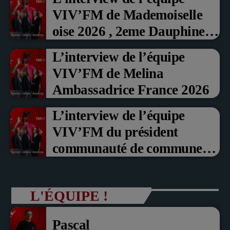
VIV’FM de Mademoiselle
oise 2026 , 2eme Dauphine et
Prix du Public , Marche aux
L’interview de l’équipe
fruits rouge Noyon 2026
VIV’FM de Melina
Ambassadrice France 2026
L’interview de l’équipe
VIV’FM du président
communauté de communes
du Pays noyonnais Pascal
Dollé et Erci Guerin Vice
L'ÉQUIPE !
président com de com
Pascal