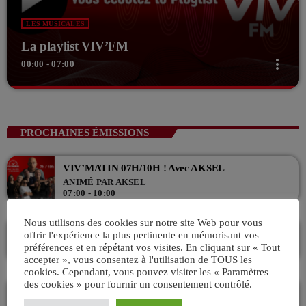
LES MUSICALES
La playlist VIV’FM
more_vert
00:00 - 07:00
close
La playlist VIV’FM
Music non-stop
PROCHAINES ÉMISSIONS
Retrouvez vos hits préférés d'hier à aujourd'hui sur VIV'FM !
VIV’MATIN 07H/10H ! Avec AKSEL
ANIMÉ PAR AKSEL
07:00 - 10:00
Nous utilisons des cookies sur notre site Web pour vous
La playlist VIV’FM
offrir l'expérience la plus pertinente en mémorisant vos
MUSIC NON-STOP
préférences et en répétant vos visites. En cliquant sur « Tout
10:00 - 13:00
accepter », vous consentez à l'utilisation de TOUS les
cookies. Cependant, vous pouvez visiter les « Paramètres
des cookies » pour fournir un consentement contrôlé.
L’Aprèm avec Alex 13h/16h
LES APRÈMS EN DIRECT AVEC ALEX