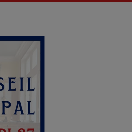
Actualités
La Fère (
Les actual
EMISSIO
LES MUS
La pla