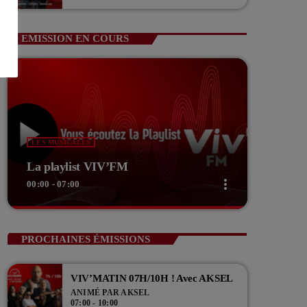
Guerin Vice président com de com
EMISSION EN COURS
LES MUSICALES
La playlist VIV’FM
more_vert
00:00 - 07:00
close
La playlist VIV’FM
PROCHAINES ÉMISSIONS
Music non-stop
VIV’MATIN 07H/10H ! Avec AKSEL
Retrouvez vos hits préférés d'hier à aujourd'hui sur
ANIMÉ PAR AKSEL
VIV'FM !
07:00 - 10:00