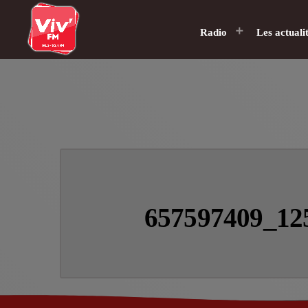
Radio
Les actuali
657597409_12