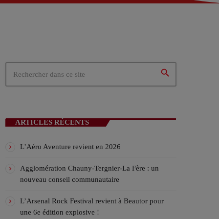
 – Tergnier (02)
02)
ités du cœur de la Picardie
search
N EN COURS
ARTICLES RÉCENTS
L’Aéro Aventure revient en 2026
Agglomération Chauny-Tergnier-La Fère : un
nouveau conseil communautaire
ICALES
L’Arsenal Rock Festival revient à Beautor pour
une 6e édition explosive !
ylist VIV’FM