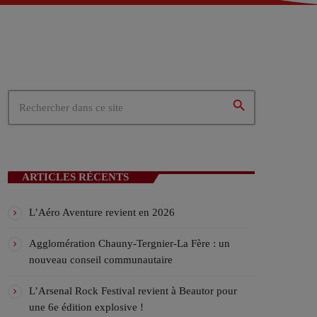
 – Tergnier (02)
02)
ités du cœur de la Picardie
search
N EN COURS
ARTICLES RÉCENTS
L’Aéro Aventure revient en 2026
Agglomération Chauny-Tergnier-La Fère : un
nouveau conseil communautaire
ICALES
L’Arsenal Rock Festival revient à Beautor pour
une 6e édition explosive !
ylist VIV’FM