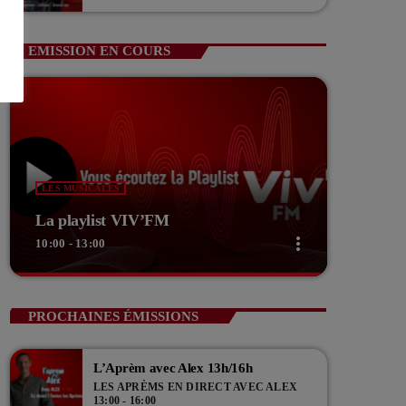
Guerin Vice président com de com
EMISSION EN COURS
LES MUSICALES
La playlist VIV’FM
more_vert
10:00 - 13:00
close
La playlist VIV’FM
PROCHAINES ÉMISSIONS
Music non-stop
L’Aprèm avec Alex 13h/16h
Retrouvez vos hits préférés d'hier à aujourd'hui sur
LES APRÈMS EN DIRECT AVEC ALEX
VIV'FM !
13:00 - 16:00