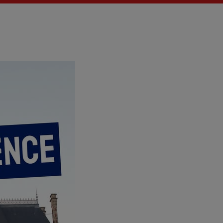
Actualités
La Fère (
Les actual
EMISSIO
LES MUS
La pla