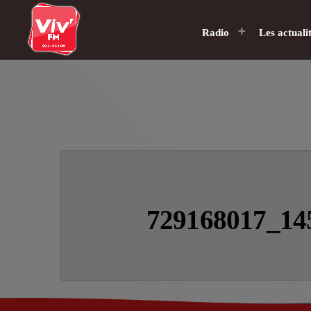
Radio
Les actuali
729168017_14