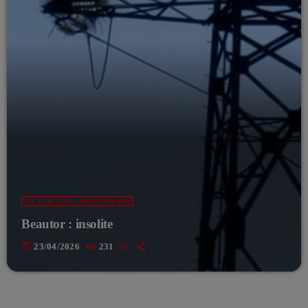
ACTUALITÉS - BEAUTOR (02)
Beautor : insolite
today
23/04/2026
231