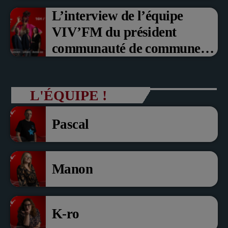
L’interview de l’équipe
VIV’FM du président
communauté de communes
du Pays noyonnais Pascal
Dollé et Erci Guerin Vice
L'ÉQUIPE !
président com de com
Pascal
Manon
K-ro