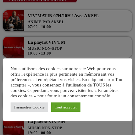
Retrouvez vos hits préférés d'hier à aujourd'hui sur VIV'FM !
VIV’MATIN 07H/10H ! Avec AKSEL
ANIMÉ PAR AKSEL
07:00 - 10:00
La playlist VIV’FM
MUSIC NON-STOP
10:00 - 13:00
L’Aprèm avec Alex 13h/16h
Nous utilisons des cookies sur notre site Web pour vous
offrir l'expérience la plus pertinente en mémorisant vos
LES APRÈMS EN DIRECT AVEC ALEX
préférences et en répétant vos visites. En cliquant sur « Tout
13:00 - 16:00
accepter », vous consentez à l'utilisation de TOUS les
cookies. Cependant, vous pouvez visiter les « Paramètres
VIV L’APREM 16h/19h avec Déborah !
des cookies » pour fournir un consentement contrôlé.
ANIMÉ PAR DÉBORAH
16:00 - 19:00
Paramètres Cookie
Tout accepter
La playlist VIV’FM
MUSIC NON-STOP
19:00 - 00:00