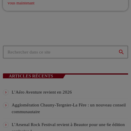
vous maintenant
!
VIV’MATIN 07H/10H ! Avec AKSEL
ANIMÉ PAR AKSEL
07:00 - 10:00
La playlist VIV’FM
MUSIC NON-STOP
10:00 - 13:00
search
ARTICLES RÉCENTS
L’Aéro Aventure revient en 2026
Agglomération Chauny-Tergnier-La Fère : un nouveau conseil
communautaire
L’Arsenal Rock Festival revient à Beautor pour une 6e édition