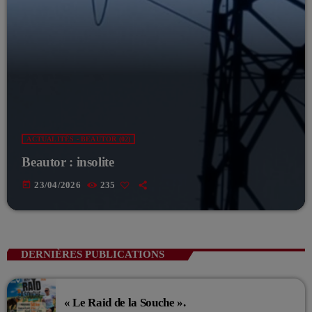
ACTUALITÉS - BEAUTOR (02)
Beautor : insolite
today
23/04/2026
235
DERNIÈRES PUBLICATIONS
« Le Raid de la Souche ».