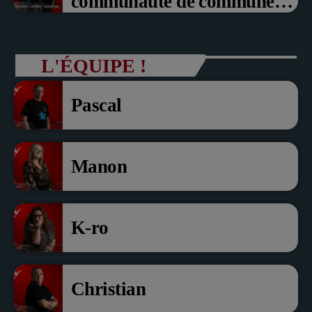
communauté de communes
du Pays noyonnais Pascal
Dollé et Erci Guerin Vice
L'ÉQUIPE !
président com de com
Pascal
Manon
K-ro
Christian