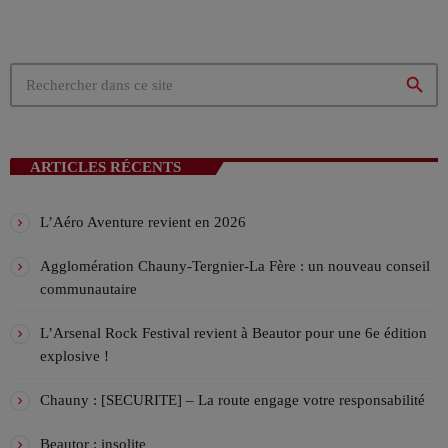
!
Le Guelord Show !
ANIMÉ PAR GUÉLORD
18:00 - 20:00
search
La playlist VIV’FM
MUSIC NON-STOP
20:00 - 00:00
ARTICLES RÉCENTS
L’Aéro Aventure revient en 2026
Agglomération Chauny-Tergnier-La Fère : un nouveau conseil
communautaire
L’Arsenal Rock Festival revient à Beautor pour une 6e édition
explosive !
Chauny : [SECURITE] – La route engage votre responsabilité
Beautor : insolite