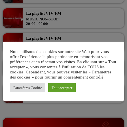
La playlist VIV’FM
MUSIC NON-STOP
20:00 - 00:00
La playlist VIV’FM
MUSIC NON-STOP
00:00 - 07:00
Nous utilisons des cookies sur notre site Web pour vous
offrir l'expérience la plus pertinente en mémorisant vos
préférences et en répétant vos visites. En cliquant sur « Tout
VIV’MATIN 07H/10H ! Avec AKSEL
accepter », vous consentez à l'utilisation de TOUS les
ANIMÉ PAR AKSEL
cookies. Cependant, vous pouvez visiter les « Paramètres
07:00 - 10:00
des cookies » pour fournir un consentement contrôlé.
Paramètres Cookie
Tout accepter
La playlist VIV’FM
MUSIC NON-STOP
10:00 - 13:00