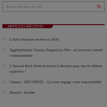
!
Les Week-end VIV’FM
search
ANIMÉ PAR STÉPHANE
08:00 - 12:00
La playlist VIV’FM
ARTICLES RÉCENTS
MUSIC NON-STOP
12:00 - 18:00
L’Aéro Aventure revient en 2026
Agglomération Chauny-Tergnier-La Fère : un nouveau conseil
communautaire
L’Arsenal Rock Festival revient à Beautor pour une 6e édition
explosive !
Chauny : [SECURITE] – La route engage votre responsabilité
Beautor : insolite