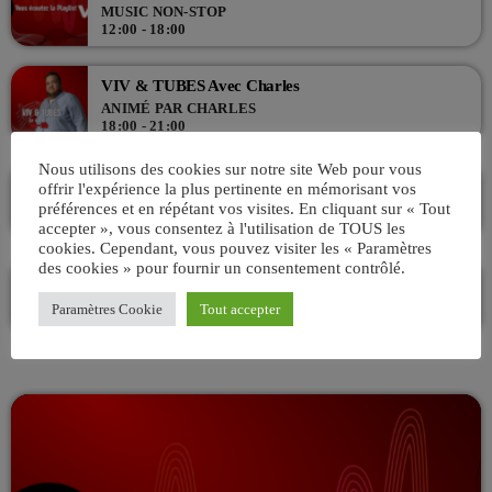
MUSIC NON-STOP
12:00 - 18:00
VIV & TUBES Avec Charles
ANIMÉ PAR CHARLES
18:00 - 21:00
Nous utilisons des cookies sur notre site Web pour vous
Viv’In Club – Startek !
offrir l'expérience la plus pertinente en mémorisant vos
AVEC TRÉSARUS
préférences et en répétant vos visites. En cliquant sur « Tout
21:00 - 00:00
accepter », vous consentez à l'utilisation de TOUS les
cookies. Cependant, vous pouvez visiter les « Paramètres
des cookies » pour fournir un consentement contrôlé.
La playlist VIV’FM
MUSIC NON-STOP
Paramètres Cookie
Tout accepter
00:00 - 08:00