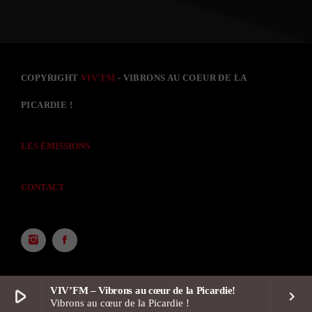
COPYRIGHT
VIV'FM
- VIBRONS AU COEUR DE LA
PICARDIE !
LES ÉMISSIONS
CONTACT
VIV’FM – Vibrons au cœur de la Picardie!
play_arrow
keyboard_arrow_right
Vibrons au cœur de la Picardie !