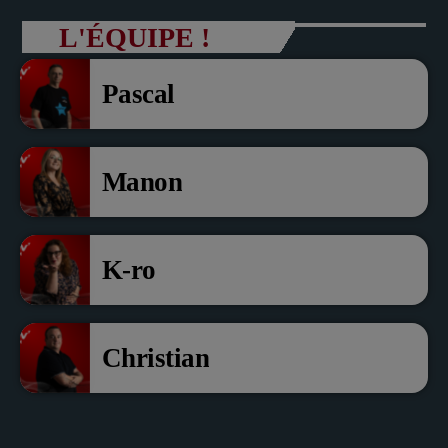
Dollé et Erci Guerin Vice
L'ÉQUIPE !
président com de com
Pascal
Manon
K-ro
Christian