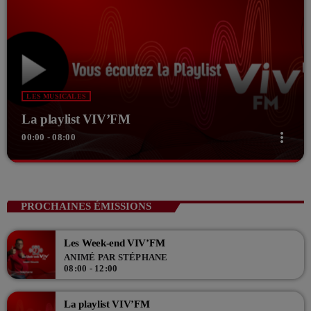
LES MUSICALES
La playlist VIV’FM
more_vert
00:00 - 08:00
close
La playlist VIV’FM
Music non-stop
PROCHAINES ÉMISSIONS
Retrouvez vos hits préférés d'hier à aujourd'hui sur VIV'FM !
Les Week-end VIV’FM
ANIMÉ PAR STÉPHANE
08:00 - 12:00
La playlist VIV’FM