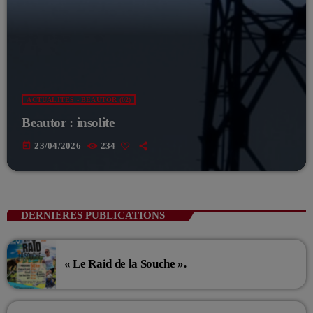
ACTUALITÉS - BEAUTOR (02)
Beautor : insolite
today
23/04/2026
234
DERNIÈRES PUBLICATIONS
« Le Raid de la Souche ».