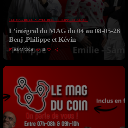
LE MAG DU COIN- AVEC BENJ, PHILIPPE ET KÉVIN
L’intégral du MAG du 04 au 08-05-26
Benj ,Philippe et Kévin
today
08/05/2026
18