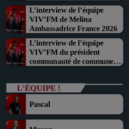
Prix du Public , Marche aux
L’interview de l’équipe
fruits rouge Noyon 2026
VIV’FM de Melina
Ambassadrice France 2026
L’interview de l’équipe
VIV’FM du président
communauté de communes
du Pays noyonnais Pascal
Dollé et Erci Guerin Vice
L'ÉQUIPE !
président com de com
Pascal