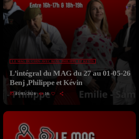
LE MAG DU COIN- AVEC BENJ, PHILIPPE ET KÉVIN
L’intégral du MAG du 27 au 01-05-26
Benj ,Philippe et Kévin
today
01/05/2026
16