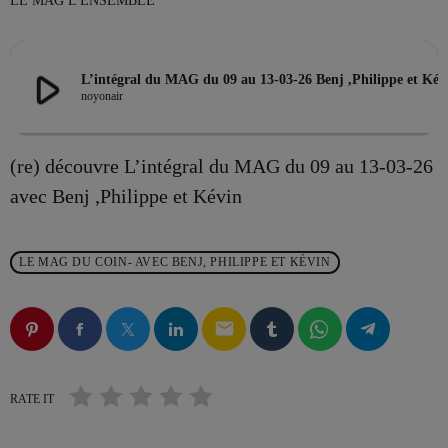
LE MAG L'ENSEMBLE
play_arrow
L’intégral du MAG du 09 au 13-03-26 B
EMISSION EN COURS
noyonair
(re) découvre L’intégral du MAG du 09 au 13-03-26
avec Benj ,Philippe et Kévin
LES MUSICALES
LE MAG DU COIN- AVEC BENJ, PHILIPPE ET KÉVIN
La playlist VIV’FM
more_vert
10:00 - 13:00
email
La playlist VIV’FM
close
Music non-stop
RATE IT
PROCHAINES ÉMISSIONS
Retrouvez vos hits préférés d'hier à aujourd'hui sur VIV'FM