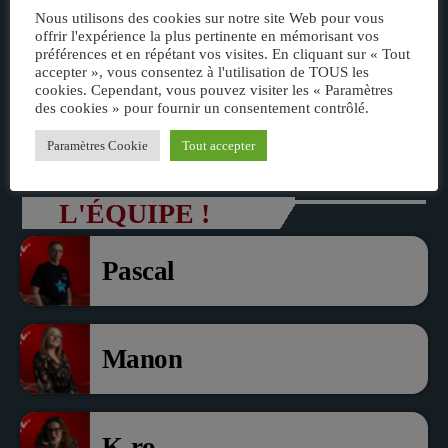
Ambassadrice France 2026
Nous utilisons des cookies sur notre site Web pour vous
offrir l'expérience la plus pertinente en mémorisant vos
L’interview de l’équipe
préférences et en répétant vos visites. En cliquant sur « Tout
accepter », vous consentez à l'utilisation de TOUS les
VIV’FM du président
cookies. Cependant, vous pouvez visiter les « Paramètres
des cookies » pour fournir un consentement contrôlé.
communauté de communes
Paramètres Cookie
Tout accepter
du Pays noyonnais Pascal
Dollé et Erci Guerin Vice
L'ÉQUIPE !
président com de com
Pascal
Manon
K-ro