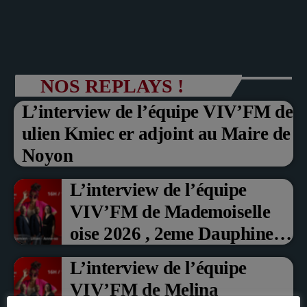
Alex, accompagné de Samuel, Théo et Lucas, vous
VIV L’APREM 16h/19h avec Déborah !
Un fabuleux voyage dans la musique, qui vous réveille chaque samedi
accompagnent l'après midi en direct en musique !
ANIMÉ PAR DÉBORAH
et dimanche de 08h à midi !
16:00 - 19:00
BRITISH CONNECTION – l’émission rock
NOS REPLAYS !
ANIMÉ PAR PHILIPPE
19:00 - 21:00
L’interview de l’équipe VIV’FM de
ulien Kmiec er adjoint au Maire de
Noyon
L’interview de l’équipe
VIV’FM de Mademoiselle
oise 2026 , 2eme Dauphine et
Prix du Public , Marche aux
L’interview de l’équipe
fruits rouge Noyon 2026
VIV’FM de Melina