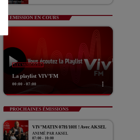
Guerin Vice président com de com
EMISSION EN COURS
LES MUSICALES
La playlist VIV’FM
more_vert
00:00 - 07:00
close
La playlist VIV’FM
PROCHAINES ÉMISSIONS
Music non-stop
VIV’MATIN 07H/10H ! Avec AKSEL
Retrouvez vos hits préférés d'hier à aujourd'hui sur
ANIMÉ PAR AKSEL
VIV'FM !
07:00 - 10:00