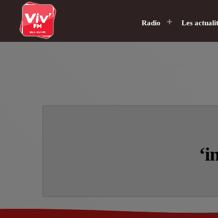
Radio
Les actuali
‘i