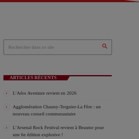
 – Tergnier (02)
02)
ités du cœur de la Picardie
search
N EN COURS
ARTICLES RÉCENTS
L’Aéro Aventure revient en 2026
Agglomération Chauny-Tergnier-La Fère : un
nouveau conseil communautaire
ICALES
L’Arsenal Rock Festival revient à Beautor pour
une 6e édition explosive !
ylist VIV’FM