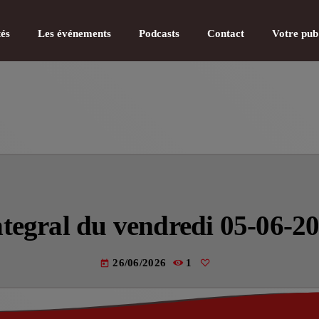
tés
Les événements
Podcasts
Contact
Votre pub
CATÉGOR
Actualité
ntegral du vendredi 05-06-2
Actualité
Actualité
26/06/2026
1
today
Actualité