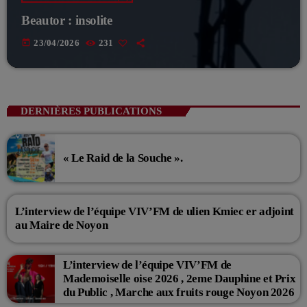
Beautor : insolite
today
23/04/2026
231
DERNIÈRES PUBLICATIONS
« Le Raid de la Souche ».
L’interview de l’équipe VIV’FM de ulien Kmiec er adjoint
au Maire de Noyon
L’interview de l’équipe VIV’FM de
Mademoiselle oise 2026 , 2eme Dauphine et Prix
du Public , Marche aux fruits rouge Noyon 2026