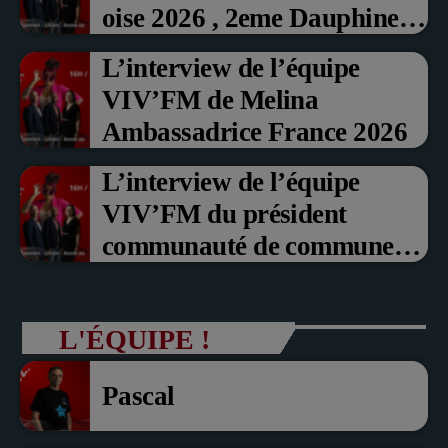
oise 2026 , 2eme Dauphine et
Prix du Public , Marche aux
L’interview de l’équipe
fruits rouge Noyon 2026
VIV’FM de Melina
Ambassadrice France 2026
L’interview de l’équipe
VIV’FM du président
communauté de communes
du Pays noyonnais Pascal
Dollé et Erci Guerin Vice
L'ÉQUIPE !
président com de com
Pascal