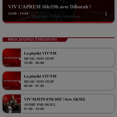
VIV L’APREM 16h/19h avec Déborah !
more_vert
16:00 - 19:00
close
VIV L’APREM 16h/19h avec Déborah !
Animé par Déborah
PROCHAINES ÉMISSIONS
Viv' L'aprèm sur VIV'FM de 16h à 19h, Déborah et toute sa bande
vous accompagnent de bonne humeur sur le retour de l'école ou du
La playlist VIV’FM
taff tous les jours de la semaine. En compagnie de Damien, Lilian et
MUSIC NON-STOP
19:00 - 00:00
Anne-so, leur mission ? vous donner le sourire en fin de journée.
La playlist VIV’FM
MUSIC NON-STOP
00:00 - 07:00
VIV’MATIN 07H/10H ! Avec AKSEL
ANIMÉ PAR AKSEL
07:00 - 10:00