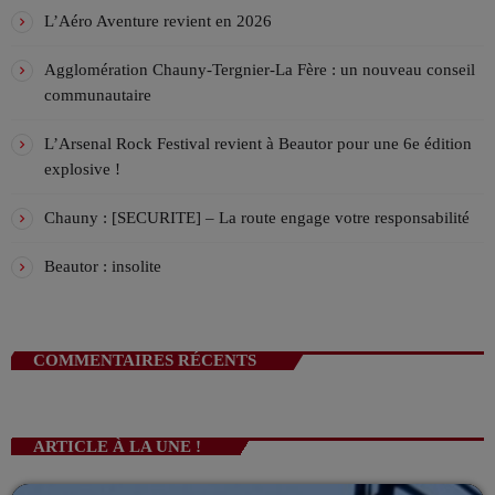
bande vous accompagnent de bonne humeur sur le retour de
La playlist VIV’FM
L’Aéro Aventure revient en 2026
l'école ou du taff tous les jours de la semaine. En compagnie
MUSIC NON-STOP
de Damien, Lilian et Anne-so, leur mission ? vous donner le
19:00 - 00:00
Agglomération Chauny-Tergnier-La Fère : un nouveau conseil
sourire en fin de journée.
communautaire
La playlist VIV’FM
MUSIC NON-STOP
L’Arsenal Rock Festival revient à Beautor pour une 6e édition
00:00 - 07:00
explosive !
Chauny : [SECURITE] – La route engage votre responsabilité
Beautor : insolite
COMMENTAIRES RÉCENTS
ARTICLE À LA UNE !