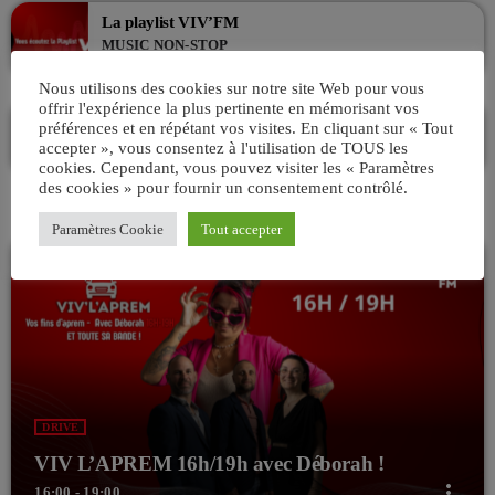
La playlist VIV’FM
MUSIC NON-STOP
10:00 - 13:00
Nous utilisons des cookies sur notre site Web pour vous
offrir l'expérience la plus pertinente en mémorisant vos
L’Aprèm avec Alex 13h/16h
préférences et en répétant vos visites. En cliquant sur « Tout
LES APRÈMS EN DIRECT AVEC ALEX
accepter », vous consentez à l'utilisation de TOUS les
13:00 - 16:00
cookies. Cependant, vous pouvez visiter les « Paramètres
des cookies » pour fournir un consentement contrôlé.
Paramètres Cookie
Tout accepter
DRIVE
VIV L’APREM 16h/19h avec Déborah !
more_vert
16:00 - 19:00