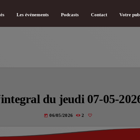
tés
Les événements
Podcasts
Contact
Votre pub
CATÉGOR
Actualité
‘integral du jeudi 07-05-202
Actualité
Actualité
06/05/2026
2
today
Actualité