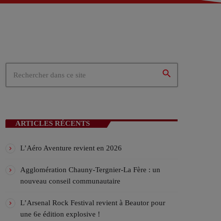
 – Tergnier (02)
02)
ités du cœur de la Picardie
search
N EN COURS
ARTICLES RÉCENTS
L’Aéro Aventure revient en 2026
Agglomération Chauny-Tergnier-La Fère : un
nouveau conseil communautaire
ICALES
L’Arsenal Rock Festival revient à Beautor pour
une 6e édition explosive !
ylist VIV’FM