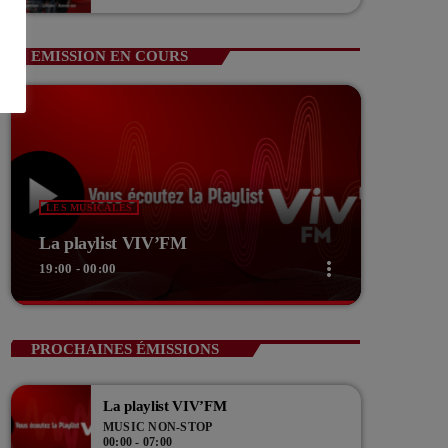
Guerin Vice président com de com
EMISSION EN COURS
LES MUSICALES
La playlist VIV’FM
more_vert
19:00 - 00:00
close
La playlist VIV’FM
PROCHAINES ÉMISSIONS
Music non-stop
La playlist VIV’FM
Retrouvez vos hits préférés d'hier à aujourd'hui sur
MUSIC NON-STOP
VIV'FM !
00:00 - 07:00