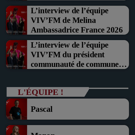
Prix du Public , Marche aux
L’interview de l’équipe
fruits rouge Noyon 2026
VIV’FM de Melina
Ambassadrice France 2026
L’interview de l’équipe
VIV’FM du président
communauté de communes
du Pays noyonnais Pascal
Dollé et Erci Guerin Vice
L'ÉQUIPE !
président com de com
Pascal