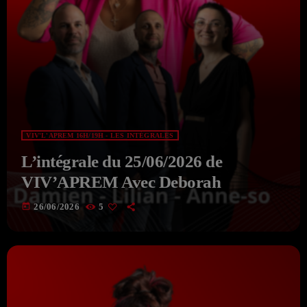
VIV'L'APREM 16H/19H - LES INTÉGRALES
L’intégrale du 25/06/2026 de
VIV’APREM Avec Deborah
today
26/06/2026
5