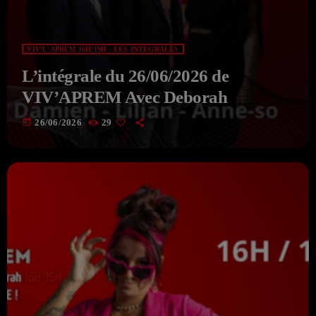
VIV'L'APREM 16H/19H - LES INTÉGRALES
L’intégrale du 26/06/2026 de
VIV’APREM Avec Deborah
today
26/06/2026
29