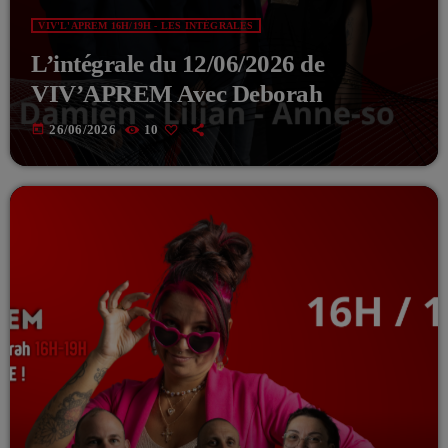
VIV'L'APREM 16H/19H - LES INTÉGRALES
L’intégrale du 12/06/2026 de
VIV’APREM Avec Deborah
today
26/06/2026
10