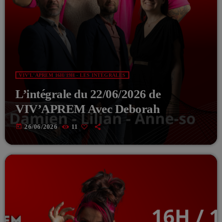
VIV'L'APREM 16H/19H - LES INTÉGRALES
L’intégrale du 22/06/2026 de
VIV’APREM Avec Deborah
today
26/06/2026
11