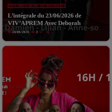
VIV'L'APREM 16H/19H - LES INTÉGRALES
L’intégrale du 23/06/2026 de
VIV’APREM Avec Deborah
today
26/06/2026
3