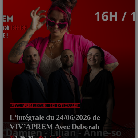
VIV'L'APREM 16H/19H - LES INTÉGRALES
L’intégrale du 24/06/2026 de
VIV’APREM Avec Deborah
today
26/06/2026
7