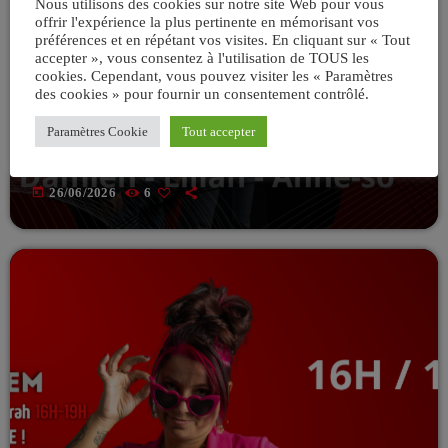
Nous utilisons des cookies sur notre site Web pour vous
offrir l'expérience la plus pertinente en mémorisant vos
préférences et en répétant vos visites. En cliquant sur « Tout
accepter », vous consentez à l'utilisation de TOUS les
cookies. Cependant, vous pouvez visiter les « Paramètres
VIV'L'APREM 16H/19H - LES INTÉGRALES
des cookies » pour fournir un consentement contrôlé.
L’intégrale du 17/06/2026 de
Paramètres Cookie
Tout accepter
VIV’APREM Avec Deborah
today
26/06/2026
6