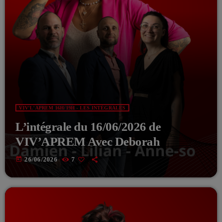
VIV'L'APREM 16H/19H - LES INTÉGRALES
L’intégrale du 16/06/2026 de
VIV’APREM Avec Deborah
today
26/06/2026
7