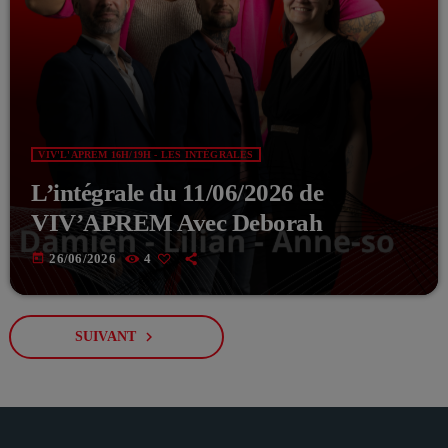
VIV'L'APREM 16H/19H - LES INTÉGRALES
L’intégrale du 11/06/2026 de
VIV’APREM Avec Deborah
today
26/06/2026
4
navigate_next
SUIVANT