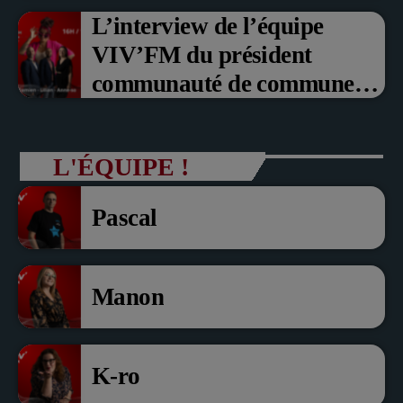
L’interview de l’équipe
VIV’FM du président
communauté de communes
du Pays noyonnais Pascal
Dollé et Erci Guerin Vice
L'ÉQUIPE !
président com de com
Pascal
Manon
K-ro