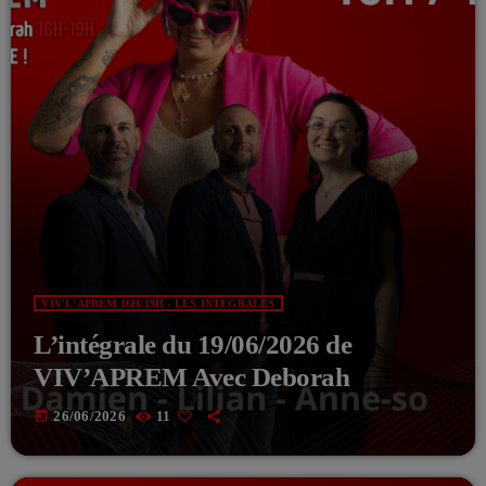
VIV'L'APREM 16H/19H - LES INTÉGRALES
L’intégrale du 19/06/2026 de
VIV’APREM Avec Deborah
today
26/06/2026
11