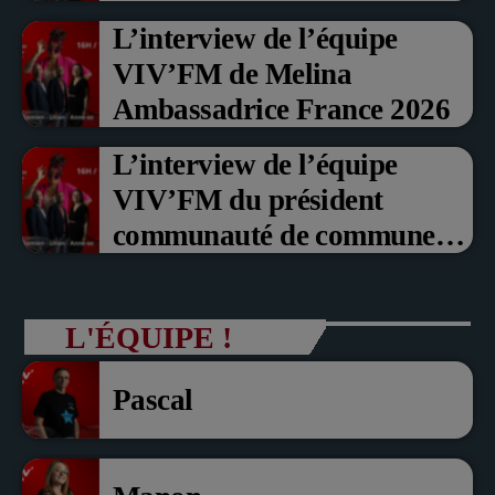
Prix du Public , Marche aux
L’interview de l’équipe
fruits rouge Noyon 2026
VIV’FM de Melina
Ambassadrice France 2026
L’interview de l’équipe
VIV’FM du président
communauté de communes
du Pays noyonnais Pascal
Dollé et Erci Guerin Vice
L'ÉQUIPE !
président com de com
Pascal