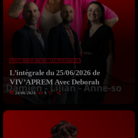
VIV'L'APREM 16H/19H - LES INTÉGRALES
L’intégrale du 25/06/2026 de
VIV’APREM Avec Deborah
today
26/06/2026
5