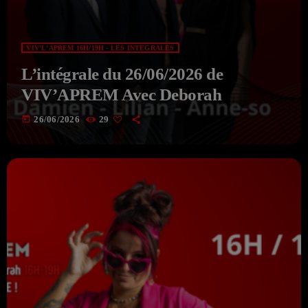
VIV'L'APREM 16H/19H - LES INTÉGRALES
L’intégrale du 26/06/2026 de
VIV’APREM Avec Deborah
today
26/06/2026
29