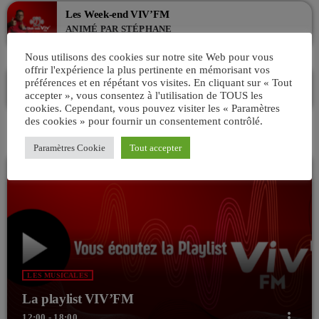
Les Week-end VIV’FM
ANIMÉ PAR STÉPHANE
08:00 - 12:00
Nous utilisons des cookies sur notre site Web pour vous
offrir l'expérience la plus pertinente en mémorisant vos
La playlist VIV’FM
préférences et en répétant vos visites. En cliquant sur « Tout
MUSIC NON-STOP
accepter », vous consentez à l'utilisation de TOUS les
12:00 - 18:00
cookies. Cependant, vous pouvez visiter les « Paramètres
des cookies » pour fournir un consentement contrôlé.
Paramètres Cookie
Tout accepter
LES MUSICALES
La playlist VIV’FM
more_vert
12:00 - 18:00