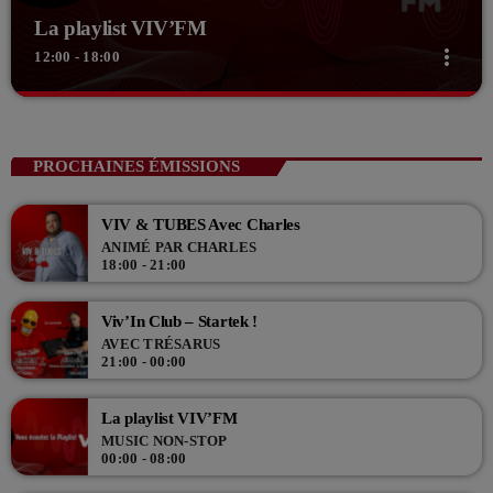
La playlist VIV’FM
more_vert
12:00 - 18:00
close
La playlist VIV’FM
Music non-stop
PROCHAINES ÉMISSIONS
Retrouvez vos hits préférés d'hier à aujourd'hui sur VIV'FM !
VIV & TUBES Avec Charles
ANIMÉ PAR CHARLES
18:00 - 21:00
Viv’In Club – Startek !
AVEC TRÉSARUS
21:00 - 00:00
La playlist VIV’FM
MUSIC NON-STOP
00:00 - 08:00