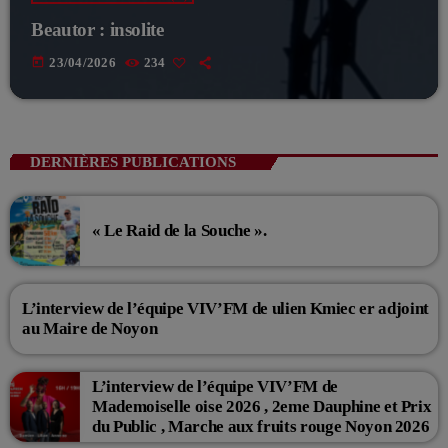
Beautor : insolite
today
23/04/2026
234
DERNIÈRES PUBLICATIONS
« Le Raid de la Souche ».
L’interview de l’équipe VIV’FM de ulien Kmiec er adjoint
au Maire de Noyon
L’interview de l’équipe VIV’FM de
Mademoiselle oise 2026 , 2eme Dauphine et Prix
du Public , Marche aux fruits rouge Noyon 2026