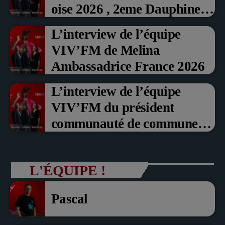
oise 2026 , 2eme Dauphine et
Prix du Public , Marche aux
L’interview de l’équipe
fruits rouge Noyon 2026
VIV’FM de Melina
Ambassadrice France 2026
L’interview de l’équipe
VIV’FM du président
communauté de communes
du Pays noyonnais Pascal
Dollé et Erci Guerin Vice
L'ÉQUIPE !
président com de com
Pascal