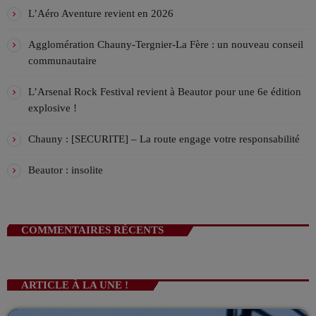
!
VIV & TUBES Avec Charles
L’Aéro Aventure revient en 2026
ANIMÉ PAR CHARLES
18:00 - 21:00
Agglomération Chauny-Tergnier-La Fère : un nouveau conseil
communautaire
Viv’In Club – Startek !
AVEC TRÉSARUS
L’Arsenal Rock Festival revient à Beautor pour une 6e édition
21:00 - 00:00
explosive !
Chauny : [SECURITE] – La route engage votre responsabilité
Beautor : insolite
COMMENTAIRES RÉCENTS
ARTICLE À LA UNE !