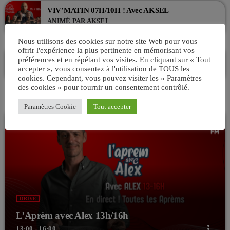
VIV’MATIN 07H/10H ! Avec AKSEL
ANIMÉ PAR AKSEL
07:00 - 10:00
Nous utilisons des cookies sur notre site Web pour vous
offrir l'expérience la plus pertinente en mémorisant vos
La playlist VIV’FM
préférences et en répétant vos visites. En cliquant sur « Tout
MUSIC NON-STOP
accepter », vous consentez à l'utilisation de TOUS les
10:00 - 13:00
cookies. Cependant, vous pouvez visiter les « Paramètres
des cookies » pour fournir un consentement contrôlé.
Paramètres Cookie
Tout accepter
DRIVE
L’Aprèm avec Alex 13h/16h
more_vert
13:00 - 16:00