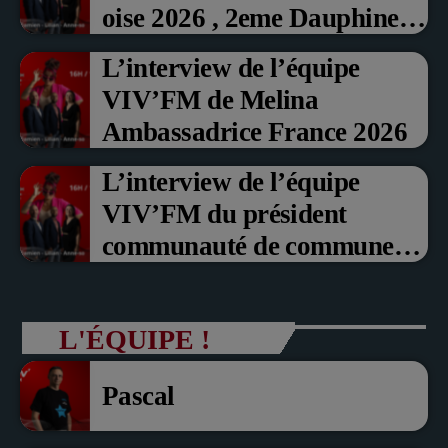
oise 2026 , 2eme Dauphine et
Prix du Public , Marche aux
L’interview de l’équipe
fruits rouge Noyon 2026
VIV’FM de Melina
Ambassadrice France 2026
L’interview de l’équipe
VIV’FM du président
communauté de communes
du Pays noyonnais Pascal
Dollé et Erci Guerin Vice
L'ÉQUIPE !
président com de com
Pascal