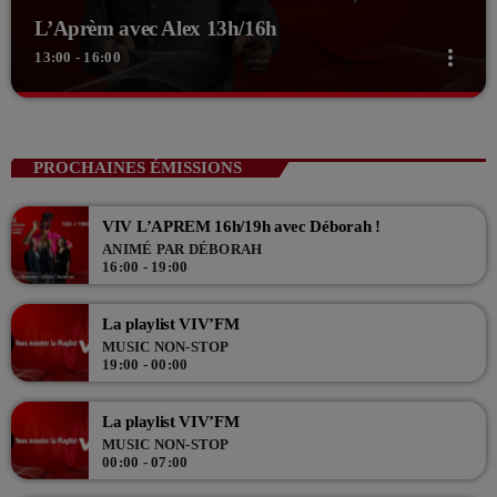
L’Aprèm avec Alex 13h/16h
more_vert
13:00 - 16:00
close
L’Aprèm avec Alex 13h/16h
Les Aprèms en Direct avec Alex
PROCHAINES ÉMISSIONS
Du lundi au vendredi de 13h à 16h, en direct sur VIV'FM, Alex,
accompagné de Samuel, Théo et Lucas, vous accompagnent l'après
VIV L’APREM 16h/19h avec Déborah !
midi en direct en musique !
ANIMÉ PAR DÉBORAH
16:00 - 19:00
La playlist VIV’FM
MUSIC NON-STOP
19:00 - 00:00
La playlist VIV’FM
MUSIC NON-STOP
00:00 - 07:00