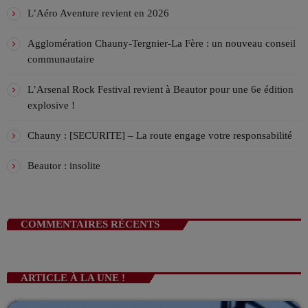
Alex, accompagné de Samuel, Théo et Lucas, vous
VIV L’APREM 16h/19h avec Déborah !
L’Aéro Aventure revient en 2026
accompagnent l'après midi en direct en musique !
ANIMÉ PAR DÉBORAH
16:00 - 19:00
Agglomération Chauny-Tergnier-La Fère : un nouveau conseil
communautaire
La playlist VIV’FM
MUSIC NON-STOP
L’Arsenal Rock Festival revient à Beautor pour une 6e édition
19:00 - 00:00
explosive !
Chauny : [SECURITE] – La route engage votre responsabilité
Beautor : insolite
COMMENTAIRES RÉCENTS
ARTICLE À LA UNE !