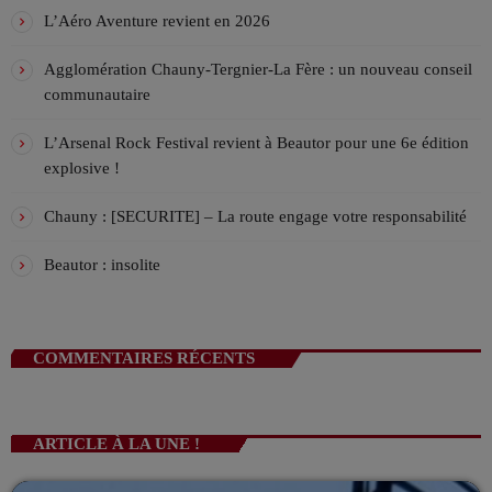
Alex, accompagné de Samuel, Théo et Lucas, vous
VIV L’APREM 16h/19h avec Déborah !
L’Aéro Aventure revient en 2026
accompagnent l'après midi en direct en musique !
ANIMÉ PAR DÉBORAH
16:00 - 19:00
Agglomération Chauny-Tergnier-La Fère : un nouveau conseil
communautaire
La playlist VIV’FM
MUSIC NON-STOP
L’Arsenal Rock Festival revient à Beautor pour une 6e édition
19:00 - 00:00
explosive !
Chauny : [SECURITE] – La route engage votre responsabilité
Beautor : insolite
COMMENTAIRES RÉCENTS
ARTICLE À LA UNE !