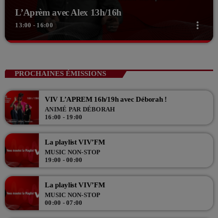
L’Aprèm avec Alex 13h/16h
more_vert
13:00 - 16:00
close
L’Aprèm avec Alex 13h/16h
Les Aprèms en Direct avec Alex
PROCHAINES ÉMISSIONS
Du lundi au vendredi de 13h à 16h, en direct sur VIV'FM, Alex,
accompagné de Samuel, Théo et Lucas, vous accompagnent l'après
VIV L’APREM 16h/19h avec Déborah !
midi en direct en musique !
ANIMÉ PAR DÉBORAH
16:00 - 19:00
La playlist VIV’FM
MUSIC NON-STOP
19:00 - 00:00
La playlist VIV’FM
MUSIC NON-STOP
00:00 - 07:00