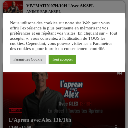
VIV’MATIN 07H/10H ! Avec AKSEL
ANIMÉ PAR AKSEL
07:00 - 10:00
Nous utilisons des cookies sur notre site Web pour vous
offrir l'expérience la plus pertinente en mémorisant vos
La playlist VIV’FM
préférences et en répétant vos visites. En cliquant sur « Tout
MUSIC NON-STOP
accepter », vous consentez à l'utilisation de TOUS les
10:00 - 13:00
cookies. Cependant, vous pouvez visiter les « Paramètres
des cookies » pour fournir un consentement contrôlé.
Paramètres Cookie
Tout accepter
DRIVE
L’Aprèm avec Alex 13h/16h
more_vert
13:00 - 16:00