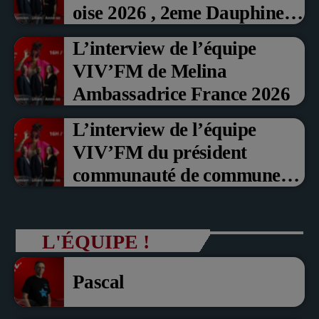
oise 2026 , 2eme Dauphine et
Prix du Public , Marche aux
L’interview de l’équipe
fruits rouge Noyon 2026
VIV’FM de Melina
Ambassadrice France 2026
L’interview de l’équipe
VIV’FM du président
communauté de communes
du Pays noyonnais Pascal
Dollé et Erci Guerin Vice
L'ÉQUIPE !
président com de com
Pascal