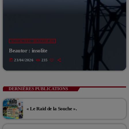
ACTUALITÉS - BEAUTOR (02)
Beautor : insolite
today
23/04/2026
235
DERNIÈRES PUBLICATIONS
« Le Raid de la Souche ».