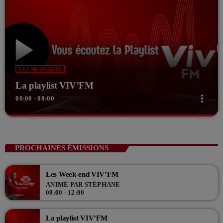
LES MUSICALES
La playlist VIV’FM
more_vert
00:00 - 08:00
close
La playlist VIV’FM
Music non-stop
PROCHAINES ÉMISSIONS
Retrouvez vos hits préférés d'hier à aujourd'hui sur VIV'FM !
Les Week-end VIV’FM
ANIMÉ PAR STÉPHANE
08:00 - 12:00
La playlist VIV’FM