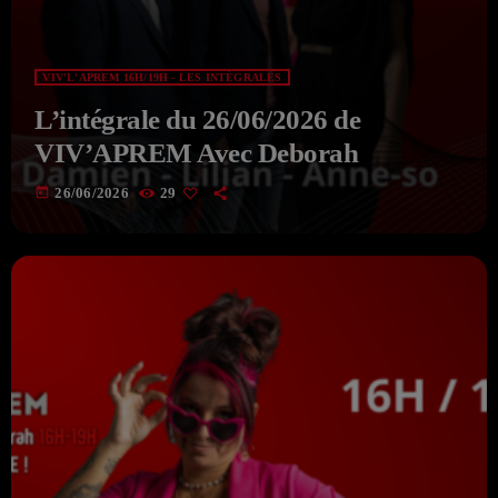
VIV'L'APREM 16H/19H - LES INTÉGRALES
L’intégrale du 26/06/2026 de
VIV’APREM Avec Deborah
today
26/06/2026
29