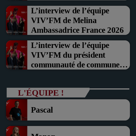
Prix du Public , Marche aux
L’interview de l’équipe
fruits rouge Noyon 2026
VIV’FM de Melina
Ambassadrice France 2026
L’interview de l’équipe
VIV’FM du président
communauté de communes
du Pays noyonnais Pascal
Dollé et Erci Guerin Vice
L'ÉQUIPE !
président com de com
Pascal