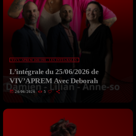
VIV'L'APREM 16H/19H - LES INTÉGRALES
L’intégrale du 25/06/2026 de
VIV’APREM Avec Deborah
today
26/06/2026
5