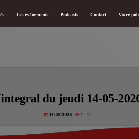
tés
Les événements
Podcasts
Contact
Votre pub
CATÉGOR
Actualité
‘integral du jeudi 14-05-202
Actualité
Actualité
11/05/2026
1
today
Actualité