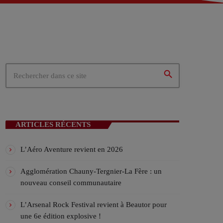
 – Tergnier (02)
02)
ités du cœur de la Picardie
search
N EN COURS
ARTICLES RÉCENTS
L’Aéro Aventure revient en 2026
Agglomération Chauny-Tergnier-La Fère : un
nouveau conseil communautaire
ICALES
L’Arsenal Rock Festival revient à Beautor pour
une 6e édition explosive !
ylist VIV’FM