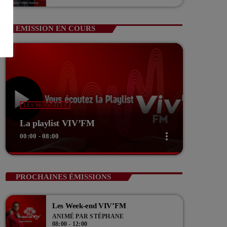
Guerin Vice président com de com
EMISSION EN COURS
LES MUSICALES
La playlist VIV’FM
more_vert
00:00 - 08:00
close
La playlist VIV’FM
PROCHAINES ÉMISSIONS
Music non-stop
Les Week-end VIV’FM
Retrouvez vos hits préférés d'hier à aujourd'hui sur
ANIMÉ PAR STÉPHANE
VIV'FM !
08:00 - 12:00