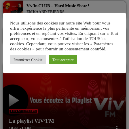
Viv’in CLUB – Hard Music Show !
EMKA AND FRIENDS
21:00 - 00:00
Nous utilisons des cookies sur notre site Web pour vous
offrir l'expérience la plus pertinente en mémorisant vos
La playlist VIV’FM
préférences et en répétant vos visites. En cliquant sur « Tout
MUSIC NON-STOP
accepter », vous consentez à l'utilisation de TOUS les
00:00 - 08:00
cookies. Cependant, vous pouvez visiter les « Paramètres
des cookies » pour fournir un consentement contrôlé.
Paramètres Cookie
Tout accepter
LES MUSICALES
La playlist VIV’FM
more_vert
10:00 - 13:00