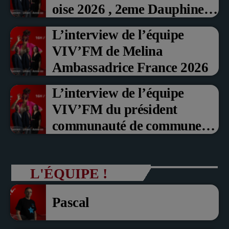
oise 2026 , 2eme Dauphine et
Prix du Public , Marche aux
L’interview de l’équipe
fruits rouge Noyon 2026
VIV’FM de Melina
Ambassadrice France 2026
L’interview de l’équipe
VIV’FM du président
communauté de communes
du Pays noyonnais Pascal
Dollé et Erci Guerin Vice
L'ÉQUIPE !
président com de com
Pascal