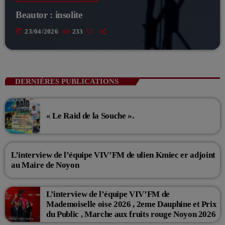
Beautor : insolite
today
23/04/2026
233
DERNIÈRES PUBLICATIONS
« Le Raid de la Souche ».
L’interview de l’équipe VIV’FM de ulien Kmiec er adjoint
au Maire de Noyon
L’interview de l’équipe VIV’FM de
Mademoiselle oise 2026 , 2eme Dauphine et Prix
du Public , Marche aux fruits rouge Noyon 2026