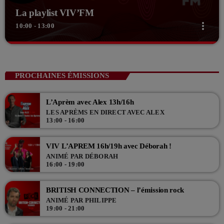
La playlist VIV’FM
more_vert
10:00 - 13:00
close
La playlist VIV’FM
Music non-stop
PROCHAINES ÉMISSIONS
Retrouvez vos hits préférés d'hier à aujourd'hui sur VIV'FM !
L’Aprèm avec Alex 13h/16h
LES APRÈMS EN DIRECT AVEC ALEX
13:00 - 16:00
VIV L’APREM 16h/19h avec Déborah !
ANIMÉ PAR DÉBORAH
16:00 - 19:00
BRITISH CONNECTION – l’émission rock
ANIMÉ PAR PHILIPPE
19:00 - 21:00