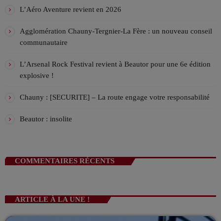
!
L’Aprèm avec Alex 13h/16h
L’Aéro Aventure revient en 2026
LES APRÈMS EN DIRECT AVEC ALEX
13:00 - 16:00
Agglomération Chauny-Tergnier-La Fère : un nouveau conseil
communautaire
VIV L’APREM 16h/19h avec Déborah !
ANIMÉ PAR DÉBORAH
L’Arsenal Rock Festival revient à Beautor pour une 6e édition
16:00 - 19:00
explosive !
Chauny : [SECURITE] – La route engage votre responsabilité
Beautor : insolite
COMMENTAIRES RÉCENTS
ARTICLE À LA UNE !