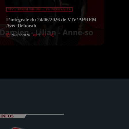
VIV'L'APREM 16H/19H - LES INTÉGRALES
L’intégrale du 24/06/2026 de VIV’APREM
Avec Deborah
26/06/2026
7
today
INFOS