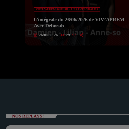
VIV'L'APREM 16H/19H - LES INTÉGRALES
L’intégrale du 26/06/2026 de VIV’APREM
Avec Deborah
26/06/2026
29
today
NOS REPLAYS !