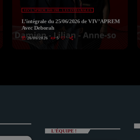
VIV'L'APREM 16H/19H - LES INTÉGRALES
L’intégrale du 25/06/2026 de VIV’APREM
Avec Deborah
26/06/2026
5
today
L'ÉQUIPE !