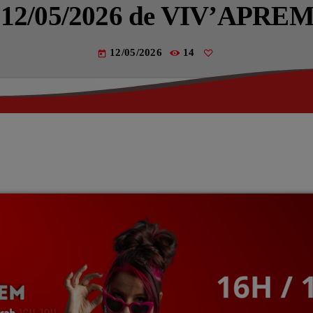
Actualités
u 12/05/2026 de VIV’APRE
La Fère (
12/05/2026
14
today
Les actual
EMISSIO
LES MUS
La pla