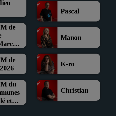
lien
Pascal
FM de
e
Manon
 Marche
FM de
K-ro
 2026
’FM du
Christian
mmunes
é et
om de