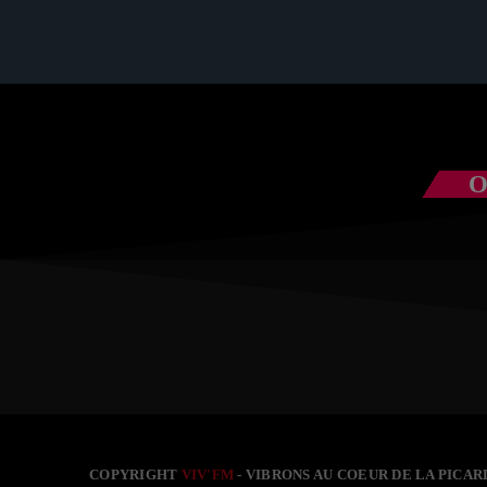
com
O
COPYRIGHT
VIV'FM
- VIBRONS AU COEUR DE LA PICARD