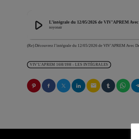
play_arrow
L’intégrale du 12/05/2026 de VIV’APREM Ave
noyonair
(Re) Découvrez l’intégrale du 12/05/2026 de VIV’APREM Avec D
VIV'L'APREM 16H/19H - LES INTÉGRALES
email