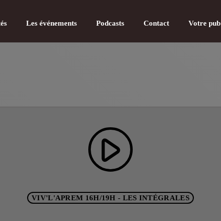
tés
Les événements
Podcasts
Contact
Votre pub
CATÉGOR
play_arrow
Actualité
Actualité
Actualité
VIV'L'APREM 16H/19H - LES INTÉGRALES
Actualité