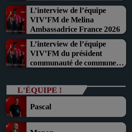
Prix du Public , Marche aux
L’interview de l’équipe
fruits rouge Noyon 2026
VIV’FM de Melina
Ambassadrice France 2026
L’interview de l’équipe
VIV’FM du président
communauté de communes
du Pays noyonnais Pascal
Dollé et Erci Guerin Vice
L'ÉQUIPE !
président com de com
Pascal