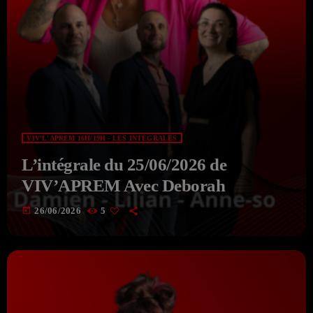
VIV'L'APREM 16H/19H - LES INTÉGRALES
L’intégrale du 25/06/2026 de
VIV’APREM Avec Deborah
today
26/06/2026
5