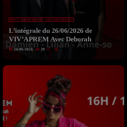
VIV'L'APREM 16H/19H - LES INTÉGRALES
L’intégrale du 26/06/2026 de
VIV’APREM Avec Deborah
today
26/06/2026
29