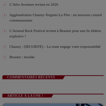
!
L’Aprèm avec Alex 13h/16h
L’Aéro Aventure revient en 2026
LES APRÈMS EN DIRECT AVEC ALEX
13:00 - 16:00
Agglomération Chauny-Tergnier-La Fère : un nouveau conseil
communautaire
VIV L’APREM 16h/19h avec Déborah !
ANIMÉ PAR DÉBORAH
L’Arsenal Rock Festival revient à Beautor pour une 6e édition
16:00 - 19:00
explosive !
Chauny : [SECURITE] – La route engage votre responsabilité
Beautor : insolite
COMMENTAIRES RÉCENTS
ARTICLE À LA UNE !