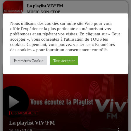
La playlist VIV’FM
MUSIC NON-STOP
00:00 - 07:00
Nous utilisons des cookies sur notre site Web pour vous
offrir l'expérience la plus pertinente en mémorisant vos
VIV’MATIN 07H/10H ! Avec AKSEL
préférences et en répétant vos visites. En cliquant sur « Tout
ANIMÉ PAR AKSEL
accepter », vous consentez à l'utilisation de TOUS les
07:00 - 10:00
cookies. Cependant, vous pouvez visiter les « Paramètres
des cookies » pour fournir un consentement contrôlé.
Paramètres Cookie
Tout accepter
LES MUSICALES
La playlist VIV’FM
more_vert
10:00 - 13:00