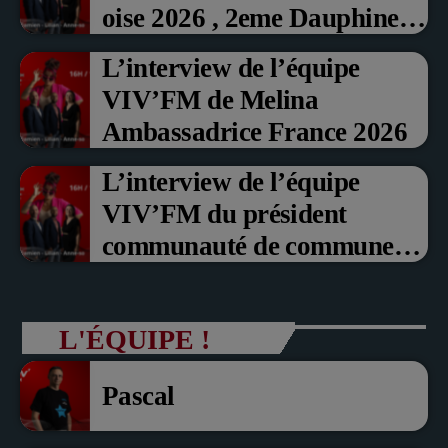
oise 2026 , 2eme Dauphine et
Prix du Public , Marche aux
L’interview de l’équipe
fruits rouge Noyon 2026
VIV’FM de Melina
Ambassadrice France 2026
L’interview de l’équipe
VIV’FM du président
communauté de communes
du Pays noyonnais Pascal
Dollé et Erci Guerin Vice
L'ÉQUIPE !
président com de com
Pascal