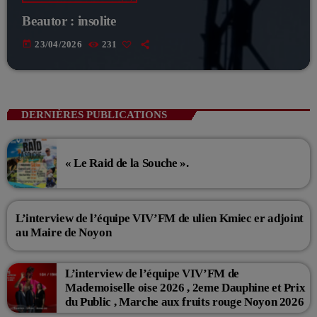
Beautor : insolite
today
23/04/2026
231
DERNIÈRES PUBLICATIONS
« Le Raid de la Souche ».
L’interview de l’équipe VIV’FM de ulien Kmiec er adjoint
au Maire de Noyon
L’interview de l’équipe VIV’FM de
Mademoiselle oise 2026 , 2eme Dauphine et Prix
du Public , Marche aux fruits rouge Noyon 2026