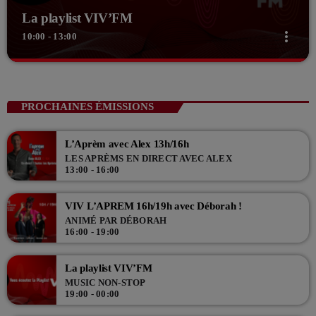
La playlist VIV’FM
more_vert
10:00 - 13:00
close
La playlist VIV’FM
Music non-stop
PROCHAINES ÉMISSIONS
Retrouvez vos hits préférés d'hier à aujourd'hui sur VIV'FM !
L’Aprèm avec Alex 13h/16h
LES APRÈMS EN DIRECT AVEC ALEX
13:00 - 16:00
VIV L’APREM 16h/19h avec Déborah !
ANIMÉ PAR DÉBORAH
16:00 - 19:00
La playlist VIV’FM
MUSIC NON-STOP
19:00 - 00:00