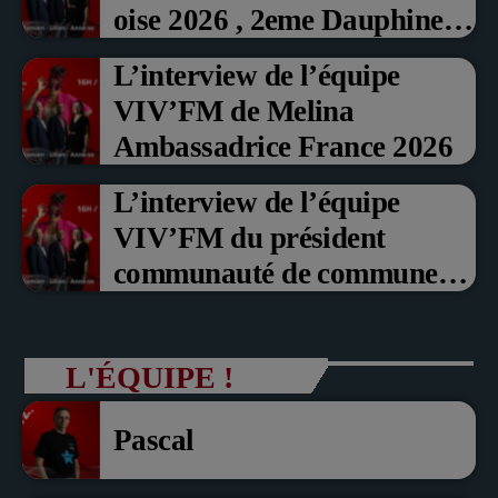
oise 2026 , 2eme Dauphine et
Prix du Public , Marche aux
L’interview de l’équipe
fruits rouge Noyon 2026
VIV’FM de Melina
Ambassadrice France 2026
L’interview de l’équipe
VIV’FM du président
communauté de communes
du Pays noyonnais Pascal
Dollé et Erci Guerin Vice
L'ÉQUIPE !
président com de com
Pascal