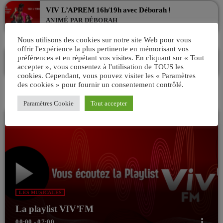
VIV L’APREM 16h/19h avec Déborah !
ANIMÉ PAR DÉBORAH
16:00 - 19:00
Nous utilisons des cookies sur notre site Web pour vous
offrir l'expérience la plus pertinente en mémorisant vos
BRITISH CONNECTION – l’émission rock
préférences et en répétant vos visites. En cliquant sur « Tout
ANIMÉ PAR PHILIPPE
accepter », vous consentez à l'utilisation de TOUS les
19:00 - 21:00
cookies. Cependant, vous pouvez visiter les « Paramètres
des cookies » pour fournir un consentement contrôlé.
Paramètres Cookie
Tout accepter
LES MUSICALES
La playlist VIV’FM
more_vert
00:00 - 07:00