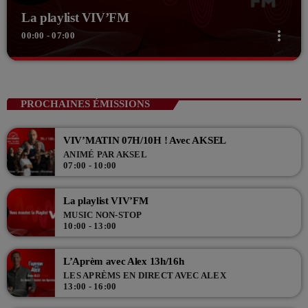
La playlist VIV’FM
more_vert
00:00 - 07:00
close
La playlist VIV’FM
Music non-stop
PROCHAINES ÉMISSIONS
Retrouvez vos hits préférés d'hier à aujourd'hui sur VIV'FM !
VIV’MATIN 07H/10H ! Avec AKSEL
ANIMÉ PAR AKSEL
07:00 - 10:00
La playlist VIV’FM
MUSIC NON-STOP
10:00 - 13:00
L’Aprèm avec Alex 13h/16h
LES APRÈMS EN DIRECT AVEC ALEX
13:00 - 16:00