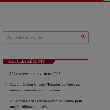
 – Tergnier (02)
02)
ités du cœur de la Picardie
search
N EN COURS
ARTICLES RÉCENTS
L’Aéro Aventure revient en 2026
Agglomération Chauny-Tergnier-La Fère : un
nouveau conseil communautaire
ICALES
L’Arsenal Rock Festival revient à Beautor pour
une 6e édition explosive !
 CLUB – Hard Music Show !