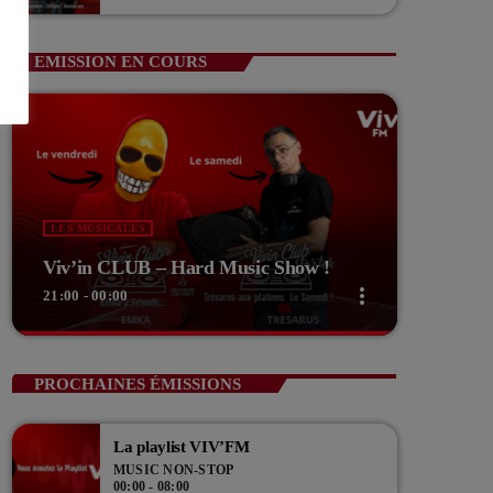
Guerin Vice président com de com
EMISSION EN COURS
LES MUSICALES
Viv’in CLUB – Hard Music Show !
more_vert
21:00 - 00:00
close
Viv’in CLUB – Hard Music Show !
PROCHAINES ÉMISSIONS
EMKA And Friends
La playlist VIV’FM
Le vendredi soir, 21h place au Hard music Show!
MUSIC NON-STOP
00:00 - 08:00