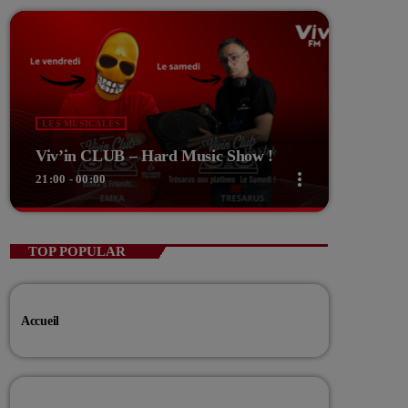
LES MUSICALES
Viv’in CLUB – Hard Music Show !
more_vert
21:00 - 00:00
close
Viv’in CLUB – Hard Music Show !
TOP POPULAR
EMKA And Friends
Le vendredi soir, 21h place au Hard music Show!
Accueil