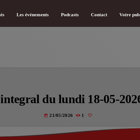
tés
Les événements
Podcasts
Contact
Votre pub
CATÉGOR
Actualité
‘integral du lundi 18-05-202
Actualité
Actualité
21/05/2026
1
today
Actualité