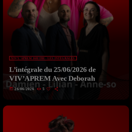
VIV'L'APREM 16H/19H - LES INTÉGRALES
L’intégrale du 25/06/2026 de
VIV’APREM Avec Deborah
today
26/06/2026
5