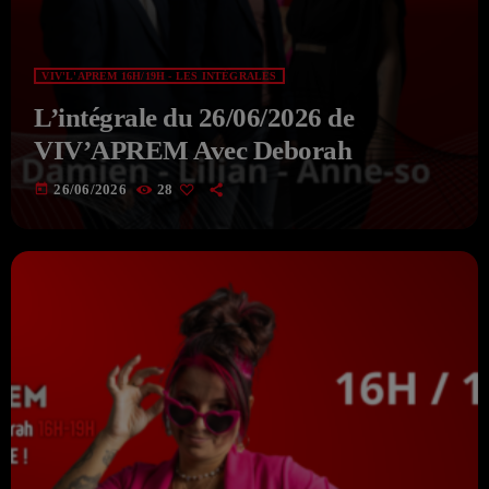
VIV'L'APREM 16H/19H - LES INTÉGRALES
L’intégrale du 26/06/2026 de
VIV’APREM Avec Deborah
today
26/06/2026
28