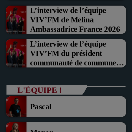
Prix du Public , Marche aux
L’interview de l’équipe
fruits rouge Noyon 2026
VIV’FM de Melina
Ambassadrice France 2026
L’interview de l’équipe
VIV’FM du président
communauté de communes
du Pays noyonnais Pascal
Dollé et Erci Guerin Vice
L'ÉQUIPE !
président com de com
Pascal