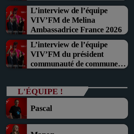
Prix du Public , Marche aux
L’interview de l’équipe
fruits rouge Noyon 2026
VIV’FM de Melina
Ambassadrice France 2026
L’interview de l’équipe
VIV’FM du président
communauté de communes
du Pays noyonnais Pascal
Dollé et Erci Guerin Vice
L'ÉQUIPE !
président com de com
Pascal