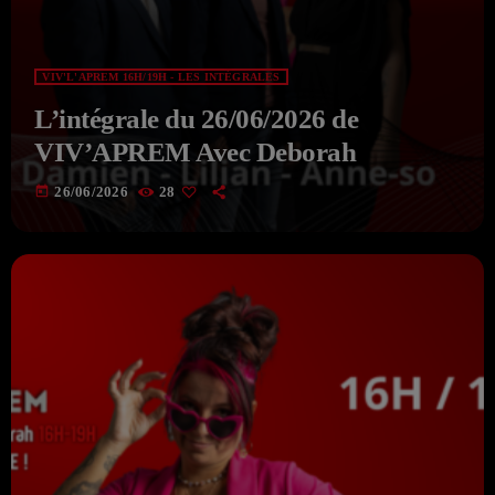
VIV'L'APREM 16H/19H - LES INTÉGRALES
L’intégrale du 26/06/2026 de
VIV’APREM Avec Deborah
today
26/06/2026
28