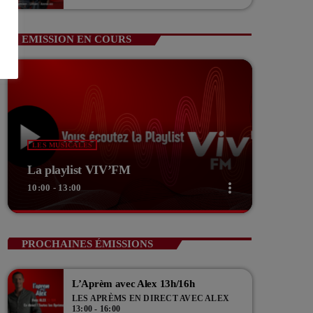
Guerin Vice président com de com
EMISSION EN COURS
LES MUSICALES
La playlist VIV’FM
more_vert
10:00 - 13:00
close
La playlist VIV’FM
PROCHAINES ÉMISSIONS
Music non-stop
L’Aprèm avec Alex 13h/16h
Retrouvez vos hits préférés d'hier à aujourd'hui sur
LES APRÈMS EN DIRECT AVEC ALEX
VIV'FM !
13:00 - 16:00