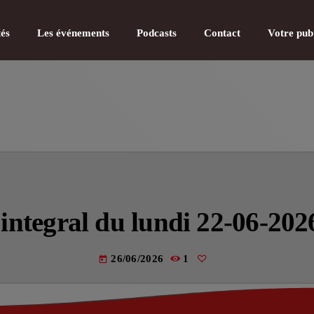
tés
Les événements
Podcasts
Contact
Votre pub
CATÉGOR
Actualité
‘integral du lundi 22-06-202
Actualité
Actualité
26/06/2026
1
today
Actualité