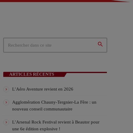
 – Tergnier (02)
02)
ités du cœur de la Picardie
search
N EN COURS
ARTICLES RÉCENTS
L’Aéro Aventure revient en 2026
Agglomération Chauny-Tergnier-La Fère : un
nouveau conseil communautaire
ICALES
L’Arsenal Rock Festival revient à Beautor pour
une 6e édition explosive !
ylist VIV’FM