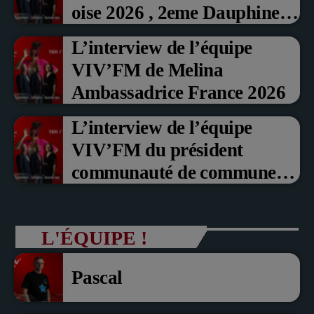
oise 2026 , 2eme Dauphine et
Prix du Public , Marche aux
L’interview de l’équipe
fruits rouge Noyon 2026
VIV’FM de Melina
Ambassadrice France 2026
L’interview de l’équipe
VIV’FM du président
communauté de communes
du Pays noyonnais Pascal
Dollé et Erci Guerin Vice
L'ÉQUIPE !
président com de com
Pascal