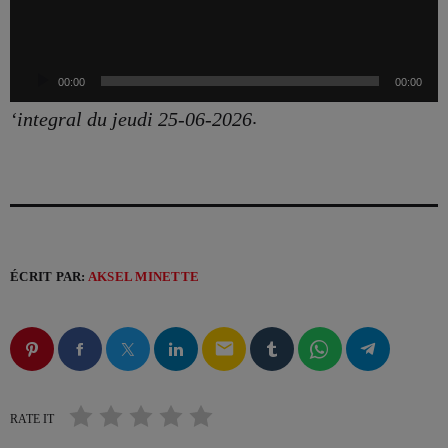
c
VOTRE PUB SUR VIV’FM !
t
e
00:00
00:00
u
.
‘integral du jeudi 25-06-2026
CATÉGORIES
r
a
Actualités – Beautor (02)
u
d
Actualités – Chauny (02)
i
Actualités – Le chaunois (02)
ÉCRIT PAR:
AKSEL MINETTE
o
Actualités – Noyon (60)
email
Actualités – Tergnier (02)
La Fère (02)
RATE IT
Les actualités du cœur de la Picardie