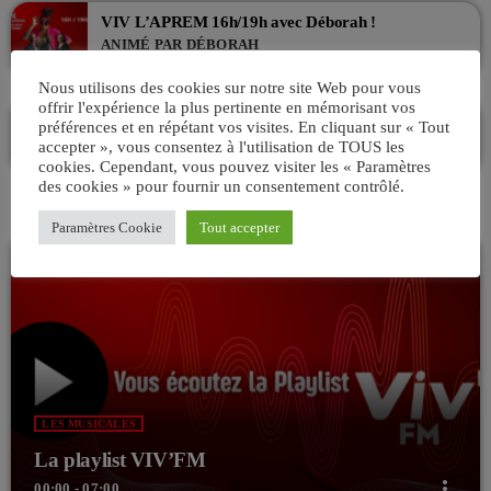
VIV L’APREM 16h/19h avec Déborah !
ANIMÉ PAR DÉBORAH
16:00 - 19:00
Nous utilisons des cookies sur notre site Web pour vous
offrir l'expérience la plus pertinente en mémorisant vos
BRITISH CONNECTION – l’émission rock
préférences et en répétant vos visites. En cliquant sur « Tout
ANIMÉ PAR PHILIPPE
accepter », vous consentez à l'utilisation de TOUS les
19:00 - 21:00
cookies. Cependant, vous pouvez visiter les « Paramètres
des cookies » pour fournir un consentement contrôlé.
Paramètres Cookie
Tout accepter
LES MUSICALES
La playlist VIV’FM
more_vert
00:00 - 07:00