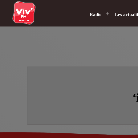
Radio
Les actuali
‘