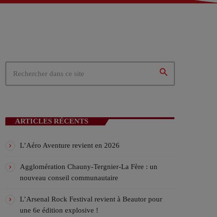
 – Tergnier (02)
02)
ités du cœur de la Picardie
search
N EN COURS
ARTICLES RÉCENTS
L’Aéro Aventure revient en 2026
Agglomération Chauny-Tergnier-La Fère : un
nouveau conseil communautaire
ICALES
L’Arsenal Rock Festival revient à Beautor pour
une 6e édition explosive !
ylist VIV’FM