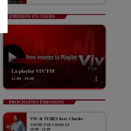
Guerin Vice président com de com
EMISSION EN COURS
LES MUSICALES
La playlist VIV’FM
more_vert
12:00 - 18:00
close
La playlist VIV’FM
PROCHAINES ÉMISSIONS
Music non-stop
VIV & TUBES Avec Charles
Retrouvez vos hits préférés d'hier à aujourd'hui sur
ANIMÉ PAR CHARLES
VIV'FM !
18:00 - 21:00