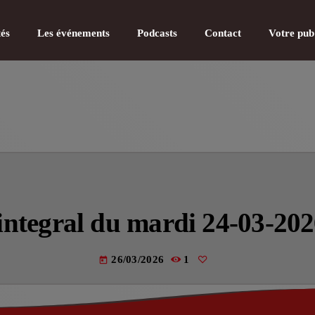
tés
Les événements
Podcasts
Contact
Votre pub
CATÉGOR
Actualité
integral du mardi 24-03-20
Actualité
Actualité
26/03/2026
1
today
Actualité