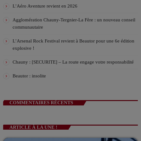
les jours de la semaine, de 07h à 10h !
La playlist VIV’FM
L’Aéro Aventure revient en 2026
MUSIC NON-STOP
10:00 - 13:00
Agglomération Chauny-Tergnier-La Fère : un nouveau conseil
communautaire
L’Aprèm avec Alex 13h/16h
LES APRÈMS EN DIRECT AVEC ALEX
L’Arsenal Rock Festival revient à Beautor pour une 6e édition
13:00 - 16:00
explosive !
Chauny : [SECURITE] – La route engage votre responsabilité
Beautor : insolite
COMMENTAIRES RÉCENTS
ARTICLE À LA UNE !