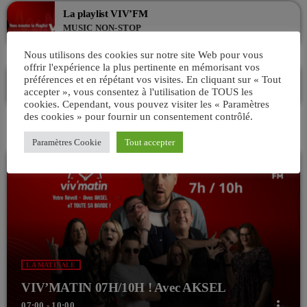
La playlist VIV’FM
MUSIC NON-STOP
19:00 - 00:00
Nous utilisons des cookies sur notre site Web pour vous
offrir l'expérience la plus pertinente en mémorisant vos
La playlist VIV’FM
préférences et en répétant vos visites. En cliquant sur « Tout
MUSIC NON-STOP
accepter », vous consentez à l'utilisation de TOUS les
00:00 - 07:00
cookies. Cependant, vous pouvez visiter les « Paramètres
des cookies » pour fournir un consentement contrôlé.
Paramètres Cookie
Tout accepter
LA MATINALE
VIV’MATIN 07H/10H ! Avec AKSEL
more_vert
07:00 - 10:00