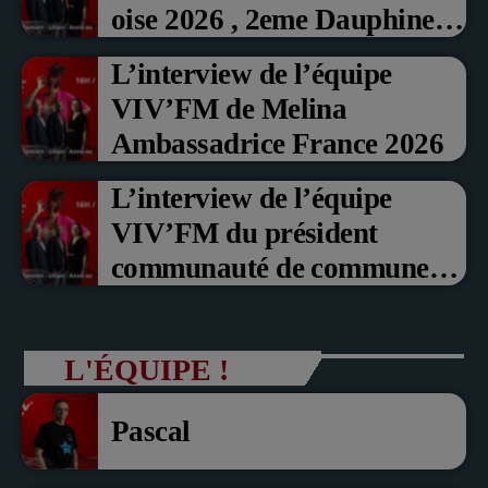
oise 2026 , 2eme Dauphine et
Prix du Public , Marche aux
L’interview de l’équipe
fruits rouge Noyon 2026
VIV’FM de Melina
Ambassadrice France 2026
L’interview de l’équipe
VIV’FM du président
communauté de communes
du Pays noyonnais Pascal
Dollé et Erci Guerin Vice
L'ÉQUIPE !
président com de com
Pascal