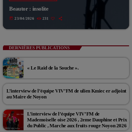
Beautor : insolite
today
23/04/2026
231
DERNIÈRES PUBLICATIONS
« Le Raid de la Souche ».
L’interview de l’équipe VIV’FM de ulien Kmiec er adjoint
au Maire de Noyon
L’interview de l’équipe VIV’FM de
Mademoiselle oise 2026 , 2eme Dauphine et Prix
du Public , Marche aux fruits rouge Noyon 2026