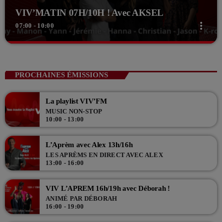
VIV’MATIN 07H/10H ! Avec AKSEL
more_vert
07:00 - 10:00
close
VIV’MATIN 07H/10H ! Avec AKSEL
Animé par Aksel
PROCHAINES ÉMISSIONS
Viv'Matin 7h/10h : Aksel et toute sa bande vous réveille tous les jours
de la semaine, de 07h à 10h !
La playlist VIV’FM
MUSIC NON-STOP
10:00 - 13:00
L’Aprèm avec Alex 13h/16h
LES APRÈMS EN DIRECT AVEC ALEX
13:00 - 16:00
VIV L’APREM 16h/19h avec Déborah !
ANIMÉ PAR DÉBORAH
16:00 - 19:00