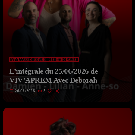
VIV'L'APREM 16H/19H - LES INTÉGRALES
L’intégrale du 25/06/2026 de
VIV’APREM Avec Deborah
today
26/06/2026
5