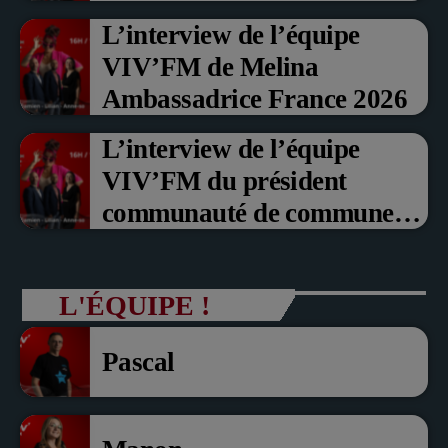
Prix du Public , Marche aux
L’interview de l’équipe
fruits rouge Noyon 2026
VIV’FM de Melina
Ambassadrice France 2026
L’interview de l’équipe
VIV’FM du président
communauté de communes
du Pays noyonnais Pascal
Dollé et Erci Guerin Vice
L'ÉQUIPE !
président com de com
Pascal