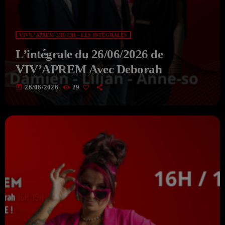
VIV'L'APREM 16H/19H - LES INTÉGRALES
L’intégrale du 26/06/2026 de
VIV’APREM Avec Deborah
today
26/06/2026
29